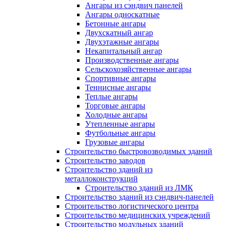
Ангары из сэндвич панелей
Ангары односкатные
Бетонные ангары
Двухскатный ангар
Двухэтажные ангары
Некапитальный ангар
Производственные ангары
Сельскохозяйственные ангары
Спортивные ангары
Теннисные ангары
Теплые ангары
Торговые ангары
Холодные ангары
Утепленные ангары
Футбольные ангары
Грузовые ангары
Строительство быстровозводимых зданий
Строительство заводов
Строительство зданий из
металлоконструкций
Строительство зданий из ЛМК
Строительство зданий из сэндвич-панелей
Строительство логистического центра
Строительство медицинских учреждений
Строительство модульных зданий