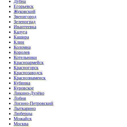
Дубна
Егорьевск
Жуковский
Звенигород
Зеленоград
Ивантеевка
Калуга
Кашира
Клин
Коломна
Королев
Котельники
Красноармейск
Красногорск
Краснозаводск
Краснознаменск
Кубинка
Куровское
Ликино-Дулёво
Лобня
Лосино-Петровский
Лыткарино
Люберцы
Можайск
Москва