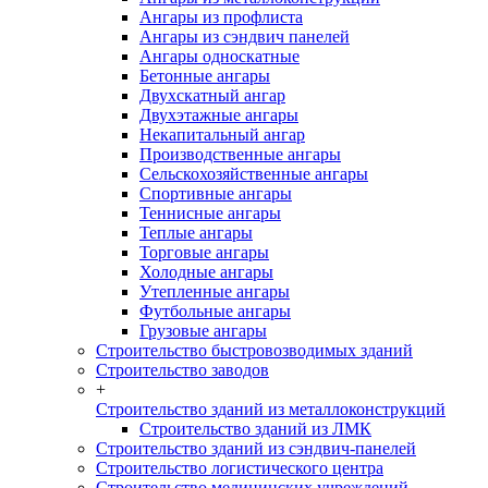
Ангары из профлиста
Ангары из сэндвич панелей
Ангары односкатные
Бетонные ангары
Двухскатный ангар
Двухэтажные ангары
Некапитальный ангар
Производственные ангары
Сельскохозяйственные ангары
Спортивные ангары
Теннисные ангары
Теплые ангары
Торговые ангары
Холодные ангары
Утепленные ангары
Футбольные ангары
Грузовые ангары
Строительство быстровозводимых зданий
Строительство заводов
+
Строительство зданий из металлоконструкций
Строительство зданий из ЛМК
Строительство зданий из сэндвич-панелей
Строительство логистического центра
Строительство медицинских учреждений