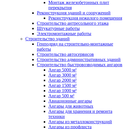
Монтаж железобетонных плит
перекрытия
Реконструкция зданий и сооружений
Реконструкция нежилого помещения
Строительство антресольного этажа
Штукатурные работы
Электромонтажные работы
Строительство зданий
Генподряд на строительно-монтажные
работы
Строительство автосервисов
Строительство административных зданий
Строительство быстровозводимых ангаров
Ангар 5000 м²
Ангар 3000 м²
Ангар 2000 м²
Ангар 1500 м²
Ангар 1000 м²
Ангар 500 м²
Авиационные ангары
Ангары для животных
Ангары для хранения и ремонта
техники
Ангары из металлоконструкций
Ангары из профлиста