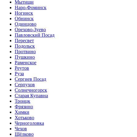
Мытищи
Наро-Фоминск
Ногинск
Обнинск
Одинцово
Орехово-Зуево
Павловский Посад
Пересвет
Подольск
Протвино
Пушкино
Раменское
Реутов
Руза
Сергиев Посад
Серпухов
Солнечногорск
Старая Купавна
Троицк
Фрязино
Химки
Хотьково
Черноголовка
Чехов
Щёлково