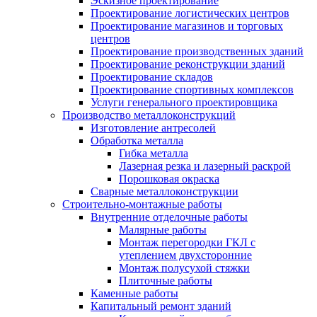
Эскизное проектирование
Проектирование логистических центров
Проектирование магазинов и торговых
центров
Проектирование производственных зданий
Проектирование реконструкции зданий
Проектирование складов
Проектирование спортивных комплексов
Услуги генерального проектировщика
Производство металлоконструкций
Изготовление антресолей
Обработка металла
Гибка металла
Лазерная резка и лазерный раскрой
Порошковая окраска
Сварные металлоконструкции
Строительно-монтажные работы
Внутренние отделочные работы
Малярные работы
Монтаж перегородки ГКЛ с
утеплением двухсторонние
Монтаж полусухой стяжки
Плиточные работы
Каменные работы
Капитальный ремонт зданий