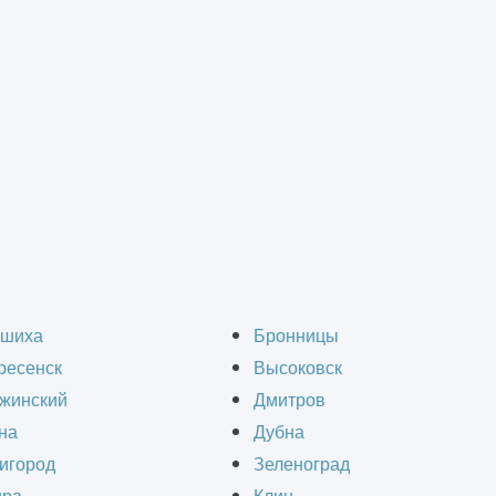
монт зданий
>
Капитальный ремонт автосервиса
 ремонт автосервиса в
шиха
Бронницы
ресенск
Высоковск
жинский
Дмитров
на
Дубна
игород
Зеленоград
это сложный и многоэтапный процесс, который 