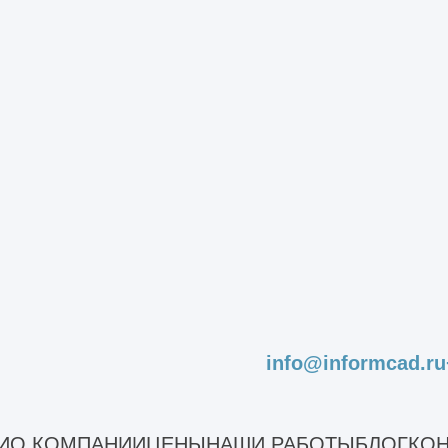
, монтаж или восстановление системы водосток
ем, утепление, чистовая отделка фасадов;
нженерных коммуникаций - систем водопровода,
, электрической проводки, слаботочных сетей;
мов (при необходимости);
рей, облицовка откосов;
 отделки помещений - устройство стяжек, гидр
ные работы, укладка любых видов напольных п
нтехники, встроенной бытовой техники.
 с разработанным и согласованным проектом. 
info@informcad.ru
 обобщаются все расходы. Сметная стоимость ф
И
О КОМПАНИИ
ЦЕНЫ
НАШИ РАБОТЫ
БЛОГ
КОН