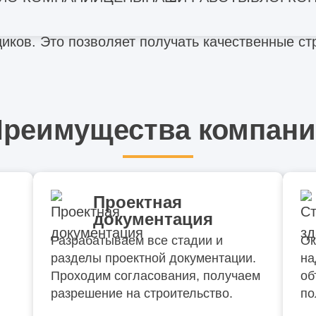
нтрализованную закупку материалов и комплек
иков. Это позволяет получать качественные с
реимущества компан
Проектная
документация
Разрабатываем все стадии и
Ок
разделы проектной документации.
на
Проходим согласования, получаем
об
разрешение на строительство.
по