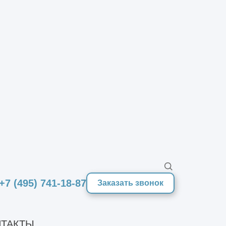
а;
 отопления, газоснабжения,
оизоляция стен и полов,
окрытий, монтаж подвесных или
Цена капитального ремонта здания
+7 (495) 741-18-87
Заказать звонок
иксируется в договоре и не
ТАКТЫ