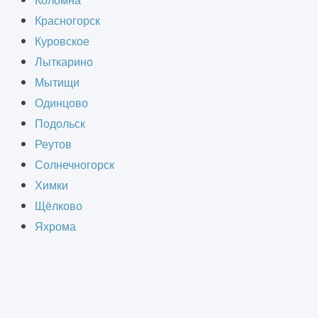
Коломна
нерные сети устаревают, а рабочие
Красногорск
нта автосервиса является
Куровское
учшение условий работы для
Лыткарино
Мытищи
Одинцово
Подольск
2
 за м
Реутов
Солнечногорск
Химки
Щёлково
Яхрома
я индивидуально.
 конструкций, инженерных сетей и
, старых коммуникаций или