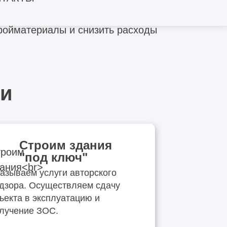
тующих для проведения капремонта
тройматериалы и снизить расходы
ии
Строим здания
"под ключ"
азываем услуги авторского
дзора. Осуществляем сдачу
ъекта в эксплуатацию и
лучение ЗОС.