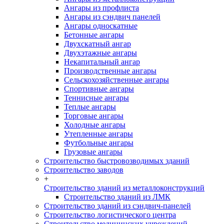
Ангары из профлиста
Ангары из сэндвич панелей
Ангары односкатные
Бетонные ангары
Двухскатный ангар
Двухэтажные ангары
Некапитальный ангар
Производственные ангары
Сельскохозяйственные ангары
Спортивные ангары
Теннисные ангары
Теплые ангары
Торговые ангары
Холодные ангары
Утепленные ангары
Футбольные ангары
Грузовые ангары
Строительство быстровозводимых зданий
Строительство заводов
+
Строительство зданий из металлоконструкций
Строительство зданий из ЛМК
Строительство зданий из сэндвич-панелей
Строительство логистического центра
Строительство медицинских учреждений