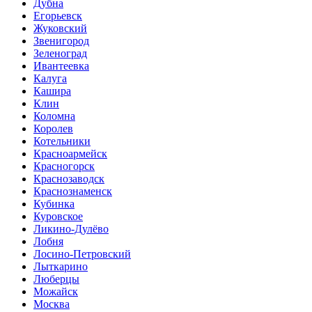
Дубна
Егорьевск
Жуковский
Звенигород
Зеленоград
Ивантеевка
Калуга
Кашира
Клин
Коломна
Королев
Котельники
Красноармейск
Красногорск
Краснозаводск
Краснознаменск
Кубинка
Куровское
Ликино-Дулёво
Лобня
Лосино-Петровский
Лыткарино
Люберцы
Можайск
Москва