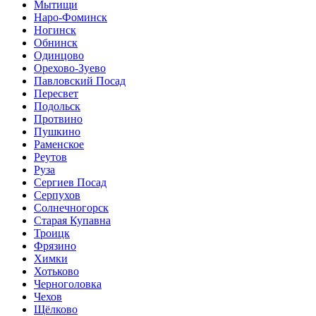
Мытищи
Наро-Фоминск
Ногинск
Обнинск
Одинцово
Орехово-Зуево
Павловский Посад
Пересвет
Подольск
Протвино
Пушкино
Раменское
Реутов
Руза
Сергиев Посад
Серпухов
Солнечногорск
Старая Купавна
Троицк
Фрязино
Химки
Хотьково
Черноголовка
Чехов
Щёлково