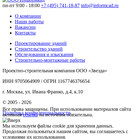
пн-пт 9:00 - 18:00
+7 (495) 741-18-87
info@informcad.ru
О компании
Наши работы
Вакансии
Контакты
Проектирование зданий
Строительство зданий
Обследования и изыскания
Строительно-монтажные работы
Проектно-строительная компания ООО «Звезда»
ИНН 9705064909 / ОГРН 1167746376654
г. Москва, ул. Ивана Франко, д.4, к.10
© 2005 - 2026
Все права защищены. При использовании материалов сайта
Политика конфиденциальности
активная
ссылка
на источник обязательна.
Мы используем файлы cookie для хранения данных.
Продолжая пользоваться нашим сайтом, вы соглашаетесь с
условиями их использования.