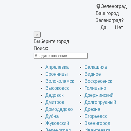
Зеленоград
Ваш город
Зеленоград?
Да
Нет
×
Выберите город
Поиск:
Апрелевка
Балашиха
Бронницы
Видное
Волоколамск
Воскресенск
Высоковск
Голицыно
Дедовск
Дзержинский
Дмитров
Долгопрудный
Домодедово
Дрезна
Дубна
Егорьевск
Жуковский
Звенигород
Зеленоград
Ивантеевка