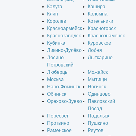
Калуга
Кашира
Клин
Коломна
Королев
Котельники
Красноармейск
Красногорск
Краснозаводск
Краснознаменск
Кубинка
Куровское
Ликино-Дулёво
Лобня
Лосино-
Лыткарино
Петровский
Люберцы
Можайск
Москва
Мытищи
Наро-Фоминск
Ногинск
Обнинск
Одинцово
Орехово-Зуево
Павловский
Посад
Пересвет
Подольск
Протвино
Пушкино
Раменское
Реутов