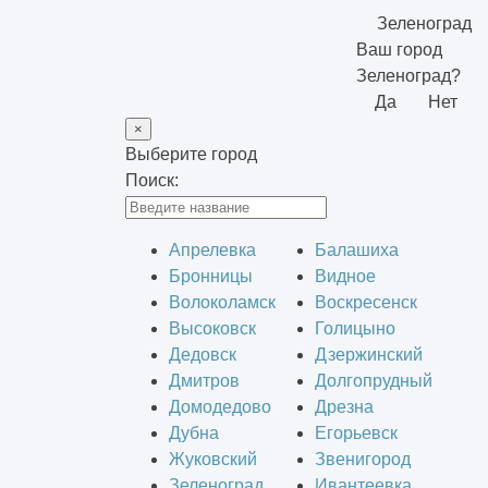
Зеленоград
Ваш город
Зеленоград?
Да
Нет
×
Выберите город
Поиск:
Апрелевка
Балашиха
Бронницы
Видное
Волоколамск
Воскресенск
Высоковск
Голицыно
Дедовск
Дзержинский
Дмитров
Долгопрудный
Домодедово
Дрезна
Дубна
Егорьевск
Жуковский
Звенигород
Зеленоград
Ивантеевка