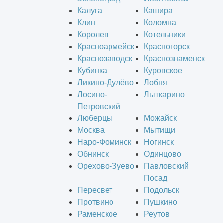
Калуга
Кашира
Клин
Коломна
Королев
Котельники
Красноармейск
Красногорск
Краснозаводск
Краснознаменск
Кубинка
Куровское
Ликино-Дулёво
Лобня
Лосино-
Лыткарино
Петровский
Люберцы
Можайск
Москва
Мытищи
Наро-Фоминск
Ногинск
Обнинск
Одинцово
Орехово-Зуево
Павловский
Посад
Пересвет
Подольск
Протвино
Пушкино
Раменское
Реутов