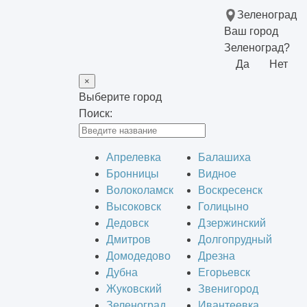
Зеленоград
Ваш город
Зеленоград?
Да
Нет
×
Выберите город
Поиск:
Апрелевка
Балашиха
Бронницы
Видное
Волоколамск
Воскресенск
Высоковск
Голицыно
Дедовск
Дзержинский
Дмитров
Долгопрудный
Домодедово
Дрезна
Дубна
Егорьевск
Жуковский
Звенигород
Зеленоград
Ивантеевка