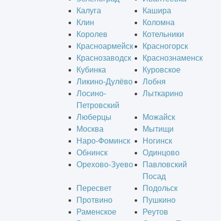
Калуга
Кашира
Клин
Коломна
Королев
Котельники
Красноармейск
Красногорск
Краснозаводск
Краснознаменск
Кубинка
Куровское
Ликино-Дулёво
Лобня
Лосино-
Лыткарино
Петровский
Люберцы
Можайск
Москва
Мытищи
Наро-Фоминск
Ногинск
Обнинск
Одинцово
Орехово-Зуево
Павловский
Посад
Пересвет
Подольск
Протвино
Пушкино
Раменское
Реутов