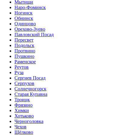
Мытищи
Наро-Фоминск
Ногинск
Обнинск
Одинцово
Орехово-Зуево
Павловский Посад
Пересвет
Подольск
Протвино
Пушкино
Раменское
Реутов
Руза
Сергиев Посад
Серпухов
Солнечногорск
Старая Купавна
Троицк
Фрязино
Химки
Хотьково
Черноголовка
Чехов
Щёлково