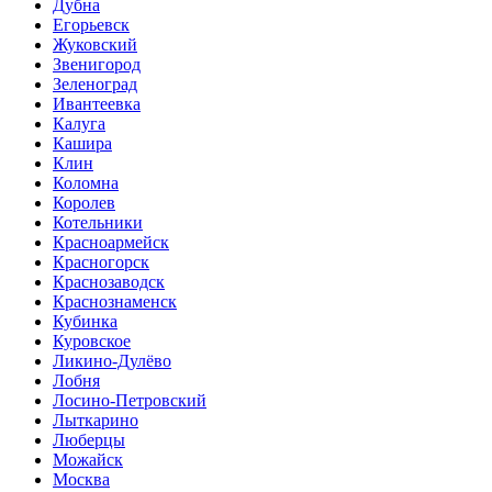
Дубна
Егорьевск
Жуковский
Звенигород
Зеленоград
Ивантеевка
Калуга
Кашира
Клин
Коломна
Королев
Котельники
Красноармейск
Красногорск
Краснозаводск
Краснознаменск
Кубинка
Куровское
Ликино-Дулёво
Лобня
Лосино-Петровский
Лыткарино
Люберцы
Можайск
Москва