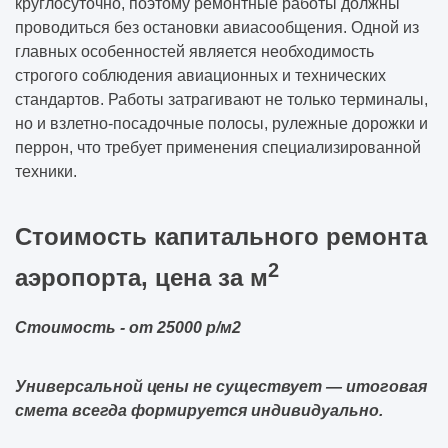
круглосуточно, поэтому ремонтные работы должны
решений без потери качества
проводиться без остановки авиасообщения. Одной из
главных особенностей является необходимость
Какие вопросы нужно задать компании ДО
строгого соблюдения авиационных и технических
подписания договора (чек-лист)
стандартов. Работы затрагивают не только терминалы,
но и взлетно-посадочные полосы, рулежные дорожки и
Как одно инженерное решение может
перрон, что требует применения специализированной
изменить весь объект
техники.
Какие решения нельзя отменить после
начала строительства
Стоимость капитального ремонта
2
аэропорта, цена за м
Как заказчик сам создаёт перерасход, а
потом винит подрядчика
Стоимость - от 25000 р/м2
Универсальной цены не существует — итоговая
смета всегда формируется индивидуально.