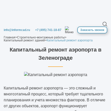
Как проходит строительство объекта под
ключ
Когда нужна реконструкция здания
info@informcad.ru
+7 (495) 741-18-87
Заказать звонок
Решения, которые выглядят красиво в
Главная
>
Строительно-монтажные работы
>
Pinterest, но плохо работают в реальности
Капитальный ремонт зданий
>
Капитальный ремонт аэропорта
Капитальный ремонт аэропорта в
Миф: «Проект нужен только для
согласований» — разбираем на примерах
Зеленограде
Почему дешёвый проект почти всегда
выходит самым дорогим
Где заказчики чаще всего теряют деньги,
Капитальный ремонт аэропорта — это сложный и
даже не заметив этого
многоэтапный процесс, который требует тщательного
планирования и учета множества факторов. В отличие
от других объектов, аэропорт функционирует
Экономия, которая реально работает: 5