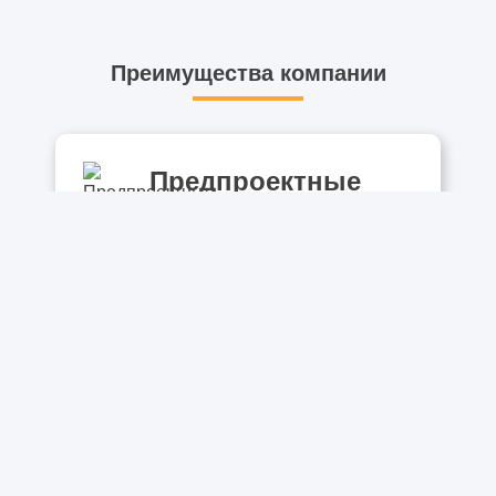
Преимущества компании
Предпроектные
работы
Выполняем предпроектные
работы, посадку здания.
Оцениваем предварительную
стоимость реализации объекта.
Проектная
документация