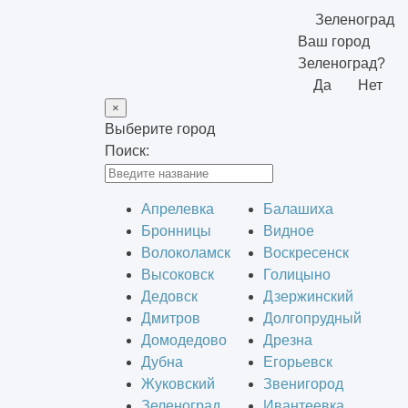
Зеленоград
Ваш город
Зеленоград?
Да
Нет
×
Выберите город
Поиск:
Апрелевка
Балашиха
Бронницы
Видное
Волоколамск
Воскресенск
Высоковск
Голицыно
Дедовск
Дзержинский
Дмитров
Долгопрудный
Домодедово
Дрезна
Дубна
Егорьевск
Жуковский
Звенигород
Зеленоград
Ивантеевка