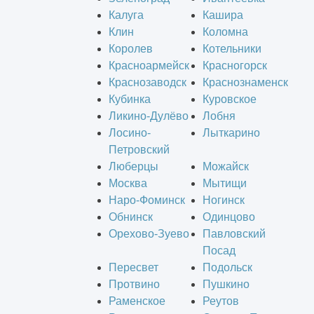
Калуга
Кашира
Клин
Коломна
Королев
Котельники
Красноармейск
Красногорск
Краснозаводск
Краснознаменск
Кубинка
Куровское
Ликино-Дулёво
Лобня
Лосино-
Лыткарино
Петровский
Люберцы
Можайск
Москва
Мытищи
Наро-Фоминск
Ногинск
Обнинск
Одинцово
Орехово-Зуево
Павловский
Посад
Пересвет
Подольск
Протвино
Пушкино
Раменское
Реутов