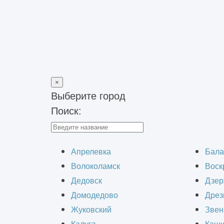
×
Выберите город
Поиск:
Главная
>
Блог
>
Что входит в проектную документацию
Что вхо
Апрелевка
Бала
Волоколамск
Воск
Дедовск
Дзер
Домодедово
Дрез
Жуковский
Звен