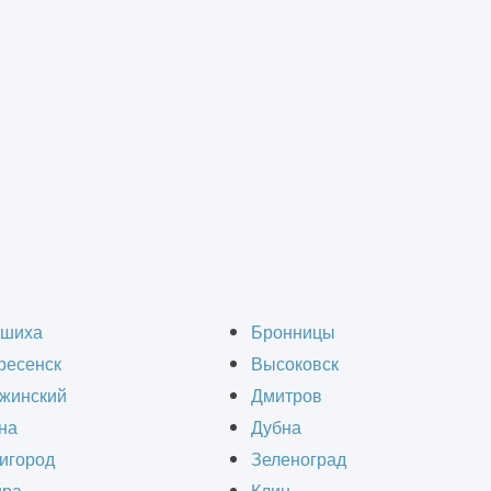
дит в проектную доку
шиха
Бронницы
ресенск
Высоковск
жинский
Дмитров
на
Дубна
игород
Зеленоград