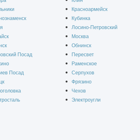
ира
Клин
льники
Красноармейск
нознаменск
Кубинка
я
Лосино-Петровский
йск
Москва
нск
Обнинск
овский Посад
Пересвет
ино
Раменское
иев Посад
Серпухов
цк
Фрязино
оголовка
Чехов
тросталь
Электроугли