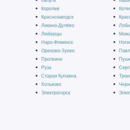
Калуга
Каш
Королев
Коте
Краснозаводск
Крас
Ликино-Дулёво
Лобн
Люберцы
Можа
Наро-Фоминск
Ноги
Орехово-Зуево
Павл
Протвино
Пушк
Руза
Серг
Старая Купавна
Трои
Хотьково
Черн
Электрогорск
Элек