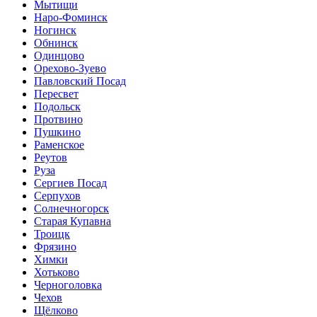
Мытищи
Наро-Фоминск
Ногинск
Обнинск
Одинцово
Орехово-Зуево
Павловский Посад
Пересвет
Подольск
Протвино
Пушкино
Раменское
Реутов
Руза
Сергиев Посад
Серпухов
Солнечногорск
Старая Купавна
Троицк
Фрязино
Химки
Хотьково
Черноголовка
Чехов
Щёлково