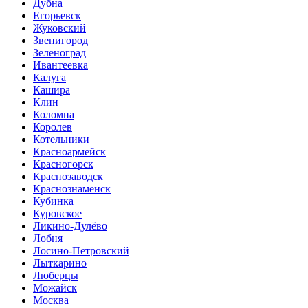
Дубна
Егорьевск
Жуковский
Звенигород
Зеленоград
Ивантеевка
Калуга
Кашира
Клин
Коломна
Королев
Котельники
Красноармейск
Красногорск
Краснозаводск
Краснознаменск
Кубинка
Куровское
Ликино-Дулёво
Лобня
Лосино-Петровский
Лыткарино
Люберцы
Можайск
Москва