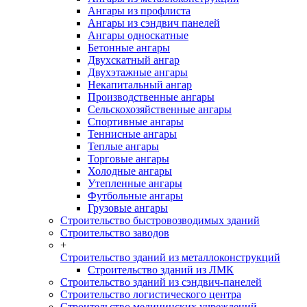
Ангары из профлиста
Ангары из сэндвич панелей
Ангары односкатные
Бетонные ангары
Двухскатный ангар
Двухэтажные ангары
Некапитальный ангар
Производственные ангары
Сельскохозяйственные ангары
Спортивные ангары
Теннисные ангары
Теплые ангары
Торговые ангары
Холодные ангары
Утепленные ангары
Футбольные ангары
Грузовые ангары
Строительство быстровозводимых зданий
Строительство заводов
+
Строительство зданий из металлоконструкций
Строительство зданий из ЛМК
Строительство зданий из сэндвич-панелей
Строительство логистического центра
Строительство медицинских учреждений