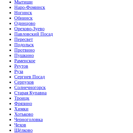
Мытищи
Наро-Фоминск
Ногинск
Обнинск
Одинцово
Орехово-Зуево
Павловский Посад
Пересвет
Подольск
Протвино
Пушкино
Раменское
Реутов
Руза
Сергиев Посад
Серпухов
Солнечногорск
Старая Купавна
Троицк
Фрязино
Химки
Хотьково
Черноголовка
Чехов
Щёлково