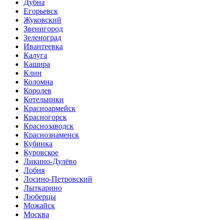
Дубна
Егорьевск
Жуковский
Звенигород
Зеленоград
Ивантеевка
Калуга
Кашира
Клин
Коломна
Королев
Котельники
Красноармейск
Красногорск
Краснозаводск
Краснознаменск
Кубинка
Куровское
Ликино-Дулёво
Лобня
Лосино-Петровский
Лыткарино
Люберцы
Можайск
Москва