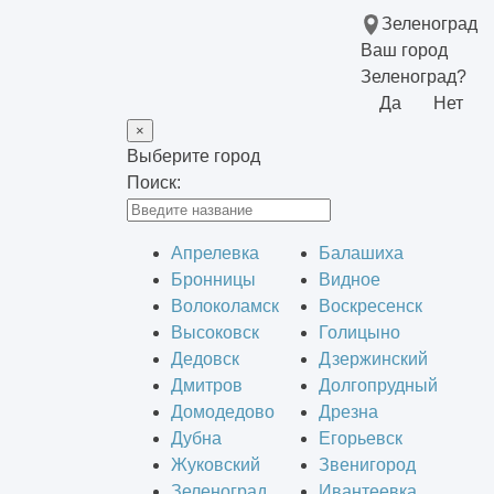
Зеленоград
Ваш город
Зеленоград?
Да
Нет
×
Выберите город
Поиск:
Апрелевка
Балашиха
Бронницы
Видное
Волоколамск
Воскресенск
Высоковск
Голицыно
Дедовск
Дзержинский
Дмитров
Долгопрудный
Домодедово
Дрезна
Дубна
Егорьевск
Жуковский
Звенигород
Зеленоград
Ивантеевка