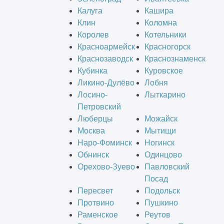
Калуга
Кашира
Клин
Коломна
Королев
Котельники
Красноармейск
Красногорск
Краснозаводск
Краснознаменск
Кубинка
Куровское
Ликино-Дулёво
Лобня
Лосино-
Лыткарино
Петровский
Люберцы
Можайск
Москва
Мытищи
Наро-Фоминск
Ногинск
Обнинск
Одинцово
Орехово-Зуево
Павловский
Посад
Пересвет
Подольск
Протвино
Пушкино
Раменское
Реутов