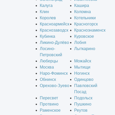
Калуга
Кашира
Клин
Коломна
Королев
Котельники
Красноармейск
Красногорск
Краснозаводск
Краснознаменск
Кубинка
Куровское
Ликино-Дулёво
Лобня
Лосино-
Лыткарино
Петровский
Люберцы
Можайск
Москва
Мытищи
Наро-Фоминск
Ногинск
Обнинск
Одинцово
Орехово-Зуево
Павловский
Посад
Пересвет
Подольск
Протвино
Пушкино
Раменское
Реутов