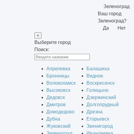
Зеленоград
Ваш город
Зеленоград?
Да
Нет
×
Выберите город
Поиск:
Апрелевка
Балашиха
Бронницы
Видное
Волоколамск
Воскресенск
Высоковск
Голицыно
Дедовск
Дзержинский
Дмитров
Долгопрудный
Домодедово
Дрезна
Дубна
Егорьевск
Жуковский
Звенигород
Зеленоград
Ивантеевка