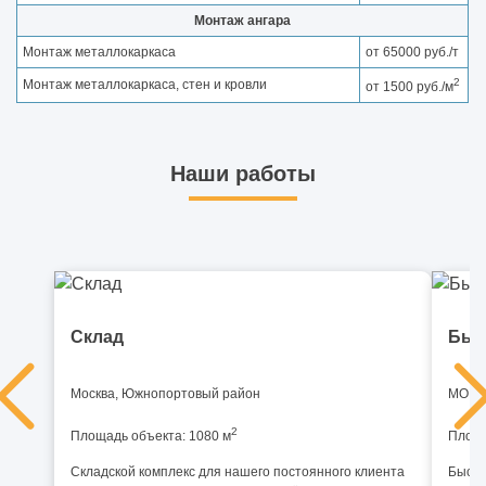
Монтаж ангара
Монтаж металлокаркаса
от 65000 руб./т
2
Монтаж металлокаркаса, стен и кровли
от 1500 руб./м
Наши работы
Склад
Быс
Москва, Южнопортовый район
МО, И
2
Площадь объекта: 1080 м
Площа
Складской комплекс для нашего постоянного клиента
Быстр