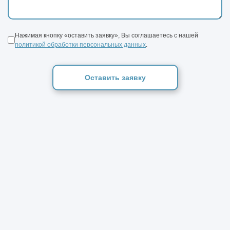
Нажимая кнопку «оставить заявку», Вы соглашаетесь с нашей
политикой обработки персональных данных
.
Оставить заявку
2
Склад 1000 м
― одна из самых распространенных
категорий складских объектов. При сравнительно
компактных размерах они предоставляют достаточное
место для размещения большого количества товаров.
Высота складского здания при площади 1000 м² может
составлять 6–12 м. В связи с этим складские объекты и
комплексы этой категории широко используются в
малом и среднем бизнесе. Такие складские здания
могут применяться для хранения товаров самых