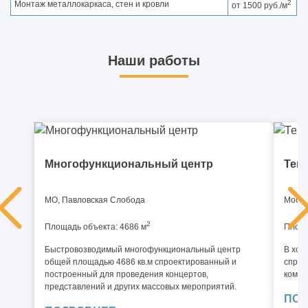
2
Монтаж металлокаркаса, стен и кровли
от 1500 руб./м
Наши работы
Многофункциональный центр
Тен
МО, Павловская Слобода
Москв
2
Площадь объекта: 4686 м
Площа
Быстровозводимый многофункциональный центр
В ход
общей площадью 4686 кв.м спроектированный и
спрое
построенный для проведения концертов,
компл
представлений и других массовых мероприятий.
ПОД