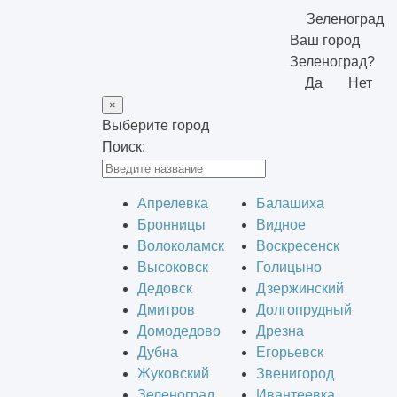
Зеленоград
Ваш город
Зеленоград?
Да
Нет
×
Выберите город
Поиск:
Апрелевка
Балашиха
Бронницы
Видное
Волоколамск
Воскресенск
Высоковск
Голицыно
Дедовск
Дзержинский
Дмитров
Долгопрудный
Домодедово
Дрезна
Дубна
Егорьевск
Жуковский
Звенигород
Зеленоград
Ивантеевка