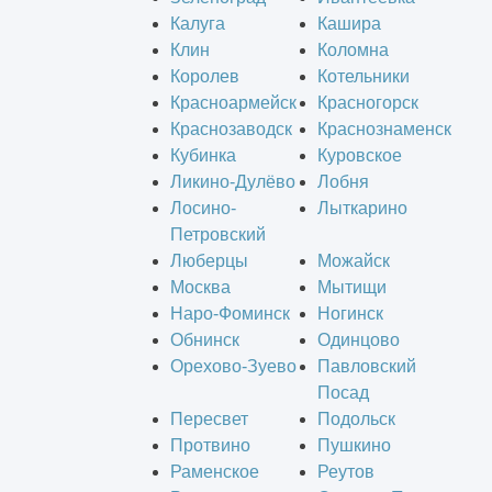
Калуга
Кашира
Клин
Коломна
Королев
Котельники
Красноармейск
Красногорск
Краснозаводск
Краснознаменск
Кубинка
Куровское
Ликино-Дулёво
Лобня
Лосино-
Лыткарино
Петровский
Люберцы
Можайск
Москва
Мытищи
Наро-Фоминск
Ногинск
Обнинск
Одинцово
Орехово-Зуево
Павловский
Посад
Пересвет
Подольск
Протвино
Пушкино
Раменское
Реутов