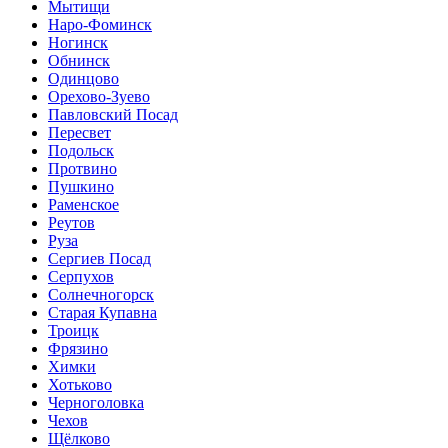
Мытищи
Наро-Фоминск
Ногинск
Обнинск
Одинцово
Орехово-Зуево
Павловский Посад
Пересвет
Подольск
Протвино
Пушкино
Раменское
Реутов
Руза
Сергиев Посад
Серпухов
Солнечногорск
Старая Купавна
Троицк
Фрязино
Химки
Хотьково
Черноголовка
Чехов
Щёлково