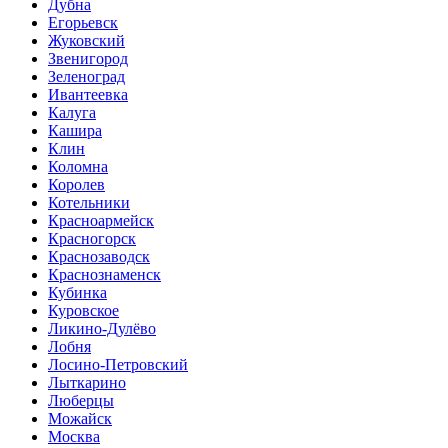
Дубна
Егорьевск
Жуковский
Звенигород
Зеленоград
Ивантеевка
Калуга
Кашира
Клин
Коломна
Королев
Котельники
Красноармейск
Красногорск
Краснозаводск
Краснознаменск
Кубинка
Куровское
Ликино-Дулёво
Лобня
Лосино-Петровский
Лыткарино
Люберцы
Можайск
Москва