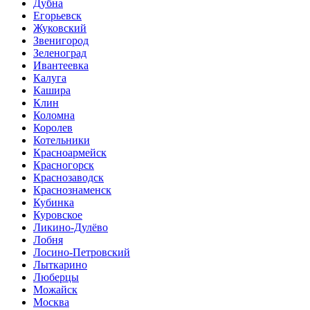
Дубна
Егорьевск
Жуковский
Звенигород
Зеленоград
Ивантеевка
Калуга
Кашира
Клин
Коломна
Королев
Котельники
Красноармейск
Красногорск
Краснозаводск
Краснознаменск
Кубинка
Куровское
Ликино-Дулёво
Лобня
Лосино-Петровский
Лыткарино
Люберцы
Можайск
Москва