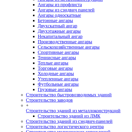
Ангары из профлиста
Ангары из сэндвич панелей
Ангары односкатные
Бетонные ангары
Двухскатный ангар
Двухэтажные ангары
Некапитальный ангар
Производственные ангары
Сельскохозяйственные ангары
Спортивные ангары
Теннисные ангары
Теплые ангары
Торговые ангары
Холодные ангары
Утепленные ангары
Футбольные ангары
Грузовые ангары
Строительство быстровозводимых зданий
Строительство заводов
+
Строительство зданий из металлоконструкций
Строительство зданий из ЛМК
Строительство зданий из сэндвич-панелей
Строительство логистического центра
Строительство медицинских учреждений