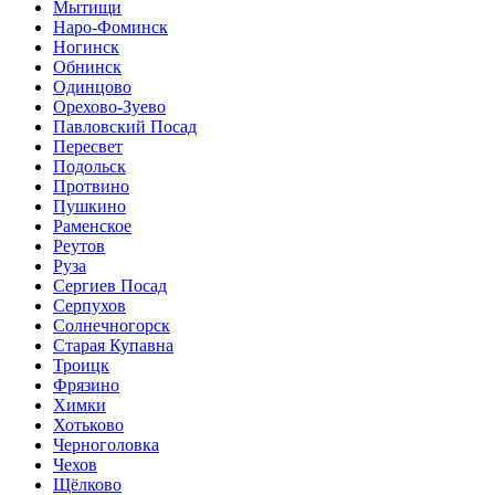
Мытищи
Наро-Фоминск
Ногинск
Обнинск
Одинцово
Орехово-Зуево
Павловский Посад
Пересвет
Подольск
Протвино
Пушкино
Раменское
Реутов
Руза
Сергиев Посад
Серпухов
Солнечногорск
Старая Купавна
Троицк
Фрязино
Химки
Хотьково
Черноголовка
Чехов
Щёлково