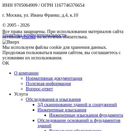
ИНН 9705064909 / ОГРН 1167746376654
г. Москва, ул. Ивана Франко, д.4, к.10
© 2005 - 2026
Все права защищены. При использовании материалов сайта
Политика конфиденциальности
активная
ссылка
на источник обязательна.
Мы используем файлы cookie для хранения данных.
Продолжая пользоваться нашим сайтом, вы соглашаетесь с
условиями их использования.
OK
О компании
Нормативная документация
Полезная информация
Вопрос-ответ
Услуги
Обследования и изыскания
3Д сканирование зданий и сооружений
Инженерные изыскания
Инженерные изыскания фундамента
Обследование оснований и фундаментов
зданий
Визуальное обследование