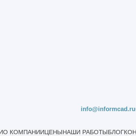
состоит из таких основных этапов:
ерты собирают информацию об обследуемом зда
отают с имеющейся проектной, технической эк
неры выезжают на объект, проводят его осмот
я и фиксируются на фото и видео внешние деф
, деформации. По результатам подготовительны
ьного этапа.
е. Самый объемный этап. Инженеры работают н
струментами. Выполняются замеры параметров
 строительных материалов и грунтов берутся п
info@informcad.ru
ение документации. Это камеральный этап, в 
нные. Выполняются поверочные расчеты для о
И
О КОМПАНИИ
ЦЕНЫ
НАШИ РАБОТЫ
БЛОГ
КОН
ующих нагрузок, других параметров. На основан