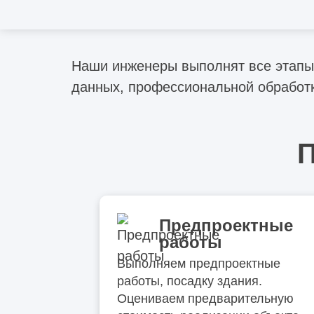
Отличия технического надзора от
документация с выводами, реко
строительного контроля
Наши инженеры выполнят все этапы 
Чем капитальный ремонт отличается от
реконструкции
данных, профессиональной обработ
Что относится к реконструкции зданий и
сооружений
П
Чем отличается реконструкция от
перепланировки нежилого помещения
Предпроектные
Металлический кессон – лучшее решение
работы
для подвалов: монтаж, производство
Выполняем предпроектные
Виды металлоконструкций
работы, посадку здания.
Оцениваем предварительную
Особенности проектирования