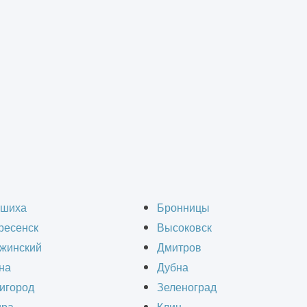
вание строительных конструкций зданий и сооружений
>
Техническое обследов
бследование состояний
шиха
Бронницы
ресенск
Высоковск
Зеленограде
жинский
Дмитров
на
Дубна
игород
Зеленоград