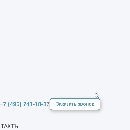
нии, его нормативных
сплуатационной документацией.
р. Оценивается общее состояние
екты, например, повреждения стен
х работ и осмотра сооружения
а объекте с измерительным
 сооружения, выявляются скрытые
робы, которые направляют на
+7 (495) 741-18-87
Заказать звонок
ходе которого специалисты обобщают
пределения прочностных
ТАКТЫ
ии этого подготавливается отчетная