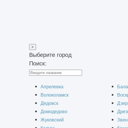
×
Выберите город
Поиск:
Главная
>
Строительно-монтажные работы
>
Внутренние от
Маля
Апрелевка
Бала
Волоколамск
Воск
Дедовск
Дзер
Домодедово
Дрез
Жуковский
Звен