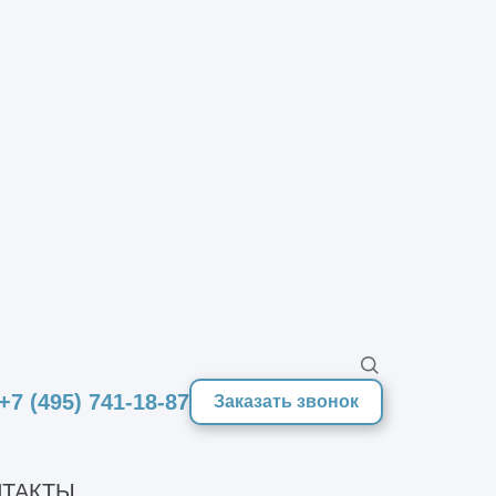
Работаем по всей
России
ботаем на всей территории РФ и
ран СНГ. Для нас нет удалённых
гионов, мы готовы быть
дёжным партнёром заказчика
я реализации его проекта.
+7 (495) 741-18-87
Заказать звонок
ТАКТЫ