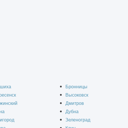
делочные работы
>
Малярные работы
рные работы в Зелено
шиха
Бронницы
ресенск
Высоковск
жинский
Дмитров
на
Дубна
игород
Зеленоград