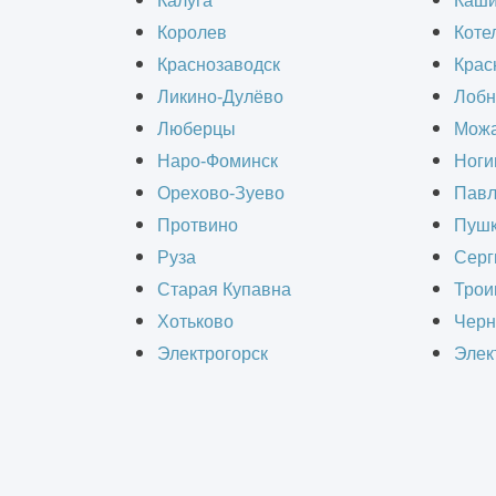
Калуга
Каш
Королев
Коте
Краснозаводск
Крас
Ликино-Дулёво
Лобн
Люберцы
Можа
Наро-Фоминск
Ноги
Орехово-Зуево
Павл
Протвино
Пушк
Руза
Серг
Старая Купавна
Трои
Хотьково
Черн
Электрогорск
Элек