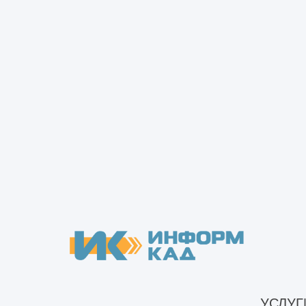
Бесплатная
консультация
Поможем с выбором
конструктивных решений и
составлением технического
задания. Найдем ответ на трудн
и нестандартные задачи.
УСЛУГ