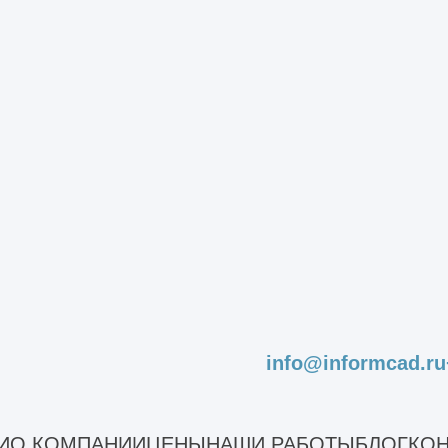
Снижаем издержки
за проект
Возможность проектирования и
Ра
строительства объекта одной
ст
организацией. Снижение издержек
ре
ые
заказчика на воплощение проекта
на
при комплексном подходе.
дл
info@informcad.ru
Другие услуги
И
О КОМПАНИИ
ЦЕНЫ
НАШИ РАБОТЫ
БЛОГ
КОН