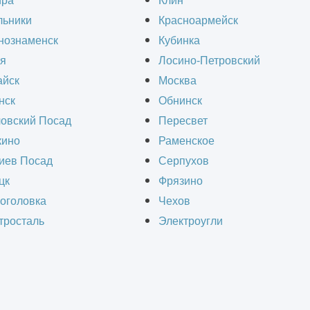
ира
Клин
льники
Красноармейск
нознаменск
Кубинка
я
Лосино-Петровский
йск
Москва
нск
Обнинск
овский Посад
Пересвет
ино
Раменское
иев Посад
Серпухов
цк
Фрязино
оголовка
Чехов
тросталь
Электроугли