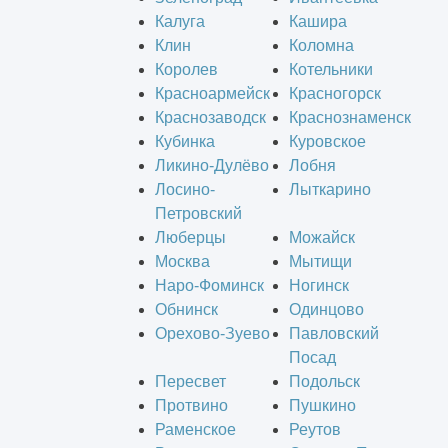
Калуга
Кашира
Клин
Коломна
Королев
Котельники
Красноармейск
Красногорск
Краснозаводск
Краснознаменск
Кубинка
Куровское
Ликино-Дулёво
Лобня
Лосино-
Лыткарино
Петровский
Люберцы
Можайск
Москва
Мытищи
Наро-Фоминск
Ногинск
Обнинск
Одинцово
Орехово-Зуево
Павловский
Посад
Пересвет
Подольск
Протвино
Пушкино
Раменское
Реутов