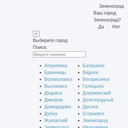
Зеленоград
Ваш город
Зеленоград?
Да
Нет
×
Выберите город
Поиск:
Апрелевка
Балашиха
Бронницы
Видное
Волоколамск
Воскресенск
Высоковск
Голицыно
Дедовск
Дзержинский
Дмитров
Долгопрудный
Домодедово
Дрезна
Дубна
Егорьевск
Жуковский
Звенигород
Зеленоград
Ивантеевка