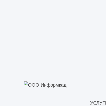
Преимущества «Инфо
Наша компания проектирует все вид
оперативная подготовка полног
УСЛУГ