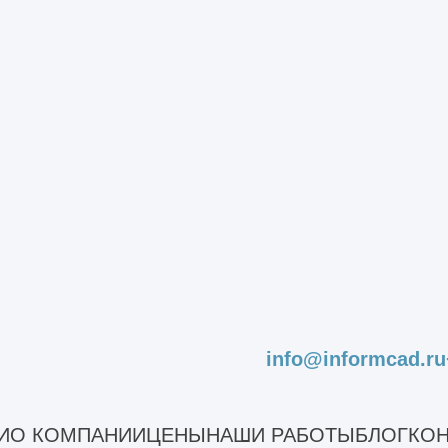
Получить расчёт
рмКАД»
info@informcad.ru
ы металлоконструкций. Предлагаем такие преи
о комплекта проектных документов под ключ;
И
О КОМПАНИИ
ЦЕНЫ
НАШИ РАБОТЫ
БЛОГ
КОН