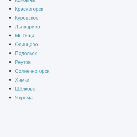
Коломна
Красногорск
Куровское
Лыткарино
нструкций. В том числе
Мытищи
Одинцово
Подольск
Реутов
Солнечногорск
Химки
Щёлково
Яхрома
со строгим соблюдением положений