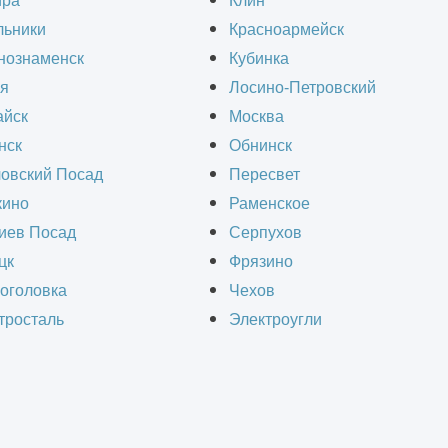
ира
Клин
льники
Красноармейск
нознаменск
Кубинка
я
Лосино-Петровский
имых зданий и сооружений из металлических ко
йск
Москва
нск
Обнинск
овский Посад
Пересвет
ино
Раменское
, АЗС;
иев Посад
Серпухов
зданий;
цк
Фрязино
оголовка
Чехов
ов;
тросталь
Электроугли
ерами-конструкторами высокой квалификации 