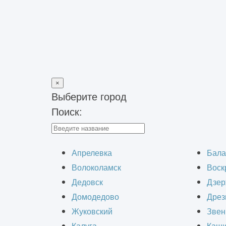
×
Выберите город
Поиск:
Главная
>
Проектирование зданий
>
Проектирование металл
Проектировани
Апрелевка
Бала
Волоколамск
Воск
Дедовск
Дзер
Домодедово
Дрез
Жуковский
Звен
Профессиональное проектирование 