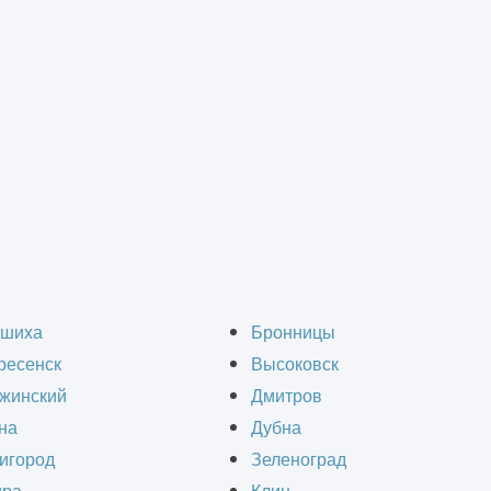
оконструкций
е металлоконструкций
шиха
Бронницы
ресенск
Высоковск
жинский
Дмитров
на
Дубна
игород
Зеленоград
металлоконструкций выполняет проектно-стро