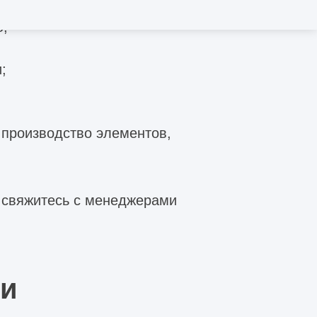
о;
;
 производство элементов,
я свяжитесь с менеджерами
ии