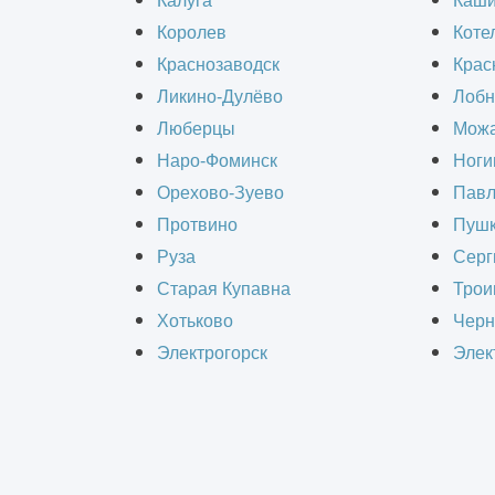
Калуга
Каш
Минимальная стоимость - 150 000р.
Королев
Коте
Краснозаводск
Крас
Ликино-Дулёво
Лобн
Проектируем все виды быстровозвод
Люберцы
Можа
разрабатываем проекты:
Наро-Фоминск
Ноги
Орехово-Зуево
Павл
ангаров;
Протвино
Пушк
крытых паркингов и автостоянок
Руза
Серг
складских и производственных 
Старая Купавна
Трои
торговых комплексов;
Хотьково
Черн
сельскохозяйственных комплекс
Электрогорск
Элек
спортивных сооружений;
промышленных конструкций.
Проектирование выполняется инжен