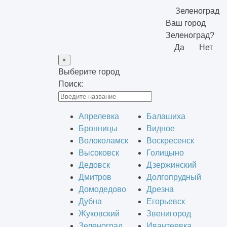
Зеленоград
Ваш город
Зеленоград?
Да
Нет
×
Выберите город
Поиск:
Апрелевка
Балашиха
Бронницы
Видное
Волоколамск
Воскресенск
Высоковск
Голицыно
Дедовск
Дзержинский
Дмитров
Долгопрудный
Домодедово
Дрезна
Дубна
Егорьевск
Жуковский
Звенигород
Зеленоград
Ивантеевка