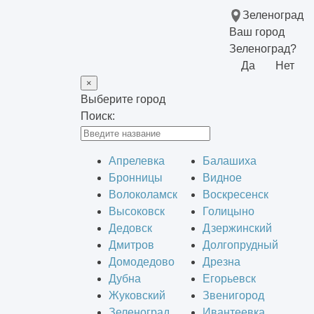
Зеленоград
Ваш город
Зеленоград?
Да
Нет
×
Выберите город
Поиск:
Апрелевка
Балашиха
Бронницы
Видное
Волоколамск
Воскресенск
Высоковск
Голицыно
Дедовск
Дзержинский
Дмитров
Долгопрудный
Домодедово
Дрезна
Дубна
Егорьевск
Жуковский
Звенигород
Зеленоград
Ивантеевка