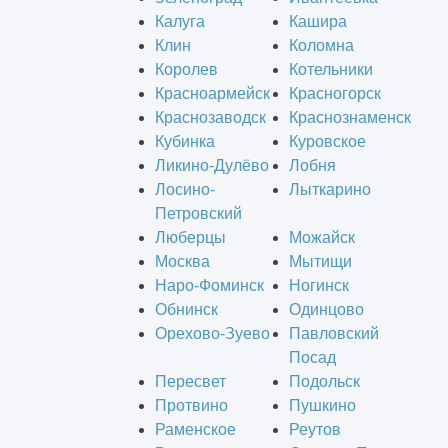
Калуга
Кашира
Клин
Коломна
Королев
Котельники
Красноармейск
Красногорск
Краснозаводск
Краснознаменск
Кубинка
Куровское
Ликино-Дулёво
Лобня
Лосино-
Лыткарино
Петровский
Люберцы
Можайск
Москва
Мытищи
Наро-Фоминск
Ногинск
Обнинск
Одинцово
Орехово-Зуево
Павловский
Посад
Пересвет
Подольск
Протвино
Пушкино
Раменское
Реутов