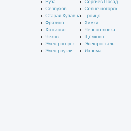
Руза
Сергиев Посад
Серпухов
Солнечногорск
Старая Купавна
Троицк
Фрязино
Химки
Хотьково
Черноголовка
Чехов
Щёлково
Электрогорск
Электросталь
Электроугли
Яхрома