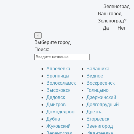
Зеленоград
Ваш город
Зеленоград?
Да
Нет
×
Выберите город
Поиск:
Апрелевка
Балашиха
Бронницы
Видное
Волоколамск
Воскресенск
Высоковск
Голицыно
Дедовск
Дзержинский
Дмитров
Долгопрудный
Домодедово
Дрезна
Дубна
Егорьевск
Жуковский
Звенигород
Зеленоград
Ивантеевка