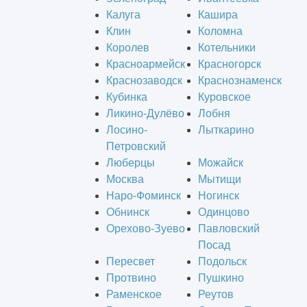
Калуга
Кашира
Клин
Коломна
Королев
Котельники
Красноармейск
Красногорск
Краснозаводск
Краснознаменск
Кубинка
Куровское
Ликино-Дулёво
Лобня
Лосино-
Лыткарино
Петровский
Люберцы
Можайск
Москва
Мытищи
Наро-Фоминск
Ногинск
Обнинск
Одинцово
Орехово-Зуево
Павловский
Посад
Пересвет
Подольск
Протвино
Пушкино
Раменское
Реутов