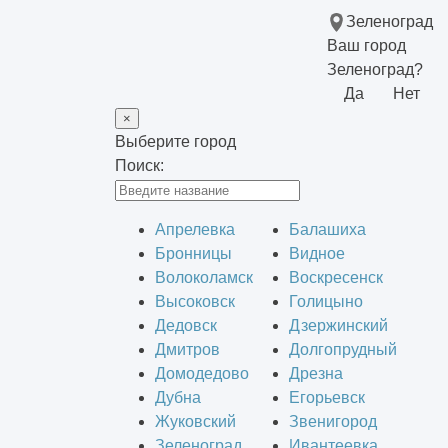
Зеленоград
Ваш город
Зеленоград?
Да
Нет
×
Выберите город
Поиск:
Апрелевка
Балашиха
Бронницы
Видное
Волоколамск
Воскресенск
Высоковск
Голицыно
Дедовск
Дзержинский
Дмитров
Долгопрудный
Домодедово
Дрезна
Дубна
Егорьевск
Жуковский
Звенигород
Зеленоград
Ивантеевка