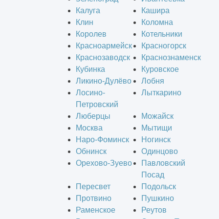
Калуга
Кашира
Клин
Коломна
Королев
Котельники
Красноармейск
Красногорск
Краснозаводск
Краснознаменск
Кубинка
Куровское
Ликино-Дулёво
Лобня
Лосино-
Лыткарино
Петровский
Люберцы
Можайск
Москва
Мытищи
Наро-Фоминск
Ногинск
Обнинск
Одинцово
Орехово-Зуево
Павловский
Посад
Пересвет
Подольск
Протвино
Пушкино
Раменское
Реутов