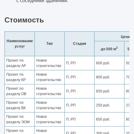
с соседними зданиями.
Стоимость
Цена п
Наименование
Тип
Стадия
услуг
2
до 500 м
500
Проект по
Новое
П, РП
600 руб.
500 
разделу АР
строительство
Проект по
Новое
П, РП
800 руб.
700 
разделу КР
строительство
Проект по
Новое
П, РП
650 руб.
600 
разделу ОВ
строительство
Проект по
Новое
П, РП
250 руб.
230 
разделу ВК
строительство
Проект по
Новое
П, РП
650 руб.
600 
разделу ЭОМ
строительство
Проект по
Новое
П, РП
300 руб.
250 