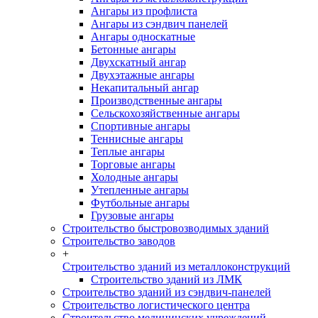
Ангары из профлиста
Ангары из сэндвич панелей
Ангары односкатные
Бетонные ангары
Двухскатный ангар
Двухэтажные ангары
Некапитальный ангар
Производственные ангары
Сельскохозяйственные ангары
Спортивные ангары
Теннисные ангары
Теплые ангары
Торговые ангары
Холодные ангары
Утепленные ангары
Футбольные ангары
Грузовые ангары
Строительство быстровозводимых зданий
Строительство заводов
+
Строительство зданий из металлоконструкций
Строительство зданий из ЛМК
Строительство зданий из сэндвич-панелей
Строительство логистического центра
Строительство медицинских учреждений