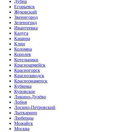
Дубна
Егорьевск
Жуковский
Звенигород
Зеленоград
Ивантеевка
Калуга
Кашира
Клин
Коломна
Королев
Котельники
Красноармейск
Красногорск
Краснозаводск
Краснознаменск
Кубинка
Куровское
Ликино-Дулёво
Лобня
Лосино-Петровский
Лыткарино
Люберцы
Можайск
Москва