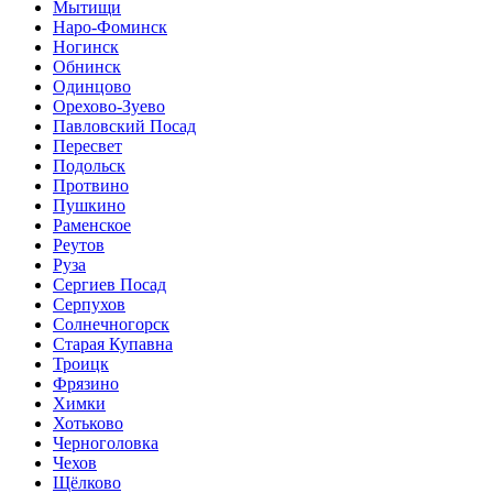
Мытищи
Наро-Фоминск
Ногинск
Обнинск
Одинцово
Орехово-Зуево
Павловский Посад
Пересвет
Подольск
Протвино
Пушкино
Раменское
Реутов
Руза
Сергиев Посад
Серпухов
Солнечногорск
Старая Купавна
Троицк
Фрязино
Химки
Хотьково
Черноголовка
Чехов
Щёлково