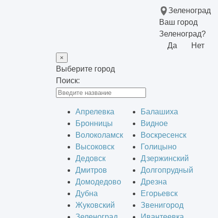
Зеленоград
Ваш город
Зеленоград?
Да
Нет
×
Выберите город
Поиск:
Апрелевка
Балашиха
Бронницы
Видное
Волоколамск
Воскресенск
Высоковск
Голицыно
Дедовск
Дзержинский
Дмитров
Долгопрудный
Домодедово
Дрезна
Дубна
Егорьевск
Жуковский
Звенигород
Зеленоград
Ивантеевка