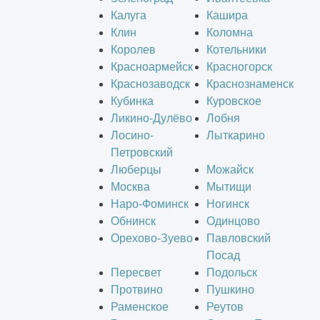
Калуга
Кашира
Клин
Коломна
Королев
Котельники
Красноармейск
Красногорск
Краснозаводск
Краснознаменск
Кубинка
Куровское
Ликино-Дулёво
Лобня
Лосино-
Лыткарино
Петровский
Люберцы
Можайск
Москва
Мытищи
Наро-Фоминск
Ногинск
Обнинск
Одинцово
Орехово-Зуево
Павловский
Посад
Пересвет
Подольск
Протвино
Пушкино
Раменское
Реутов