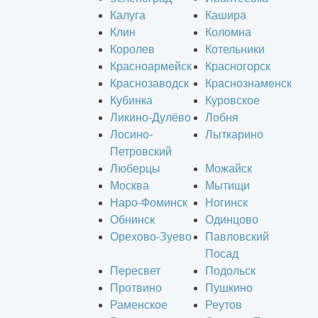
Калуга
Кашира
Клин
Коломна
Королев
Котельники
Красноармейск
Красногорск
Краснозаводск
Краснознаменск
Кубинка
Куровское
Ликино-Дулёво
Лобня
Лосино-
Лыткарино
Петровский
Люберцы
Можайск
Москва
Мытищи
Наро-Фоминск
Ногинск
Обнинск
Одинцово
Орехово-Зуево
Павловский
Посад
Пересвет
Подольск
Протвино
Пушкино
Раменское
Реутов