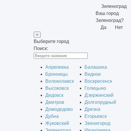
Зеленоград
Ваш город
Зеленоград?
Да
Нет
×
Выберите город
Поиск:
Апрелевка
Балашиха
Бронницы
Видное
Волоколамск
Воскресенск
Высоковск
Голицыно
Дедовск
Дзержинский
Дмитров
Долгопрудный
Домодедово
Дрезна
Дубна
Егорьевск
Жуковский
Звенигород
Зеленоград
Ивантеевка