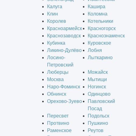
Калуга
Кашира
Клин
Коломна
Королев
Котельники
Красноармейск
Красногорск
Краснозаводск
Краснознаменск
Кубинка
Куровское
Ликино-Дулёво
Лобня
Лосино-
Лыткарино
Петровский
Люберцы
Можайск
Москва
Мытищи
Наро-Фоминск
Ногинск
Обнинск
Одинцово
Орехово-Зуево
Павловский
Посад
Пересвет
Подольск
Протвино
Пушкино
Раменское
Реутов