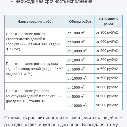
необходимая срочность исполнения.
Стоимость
Наименование работ
Объем работ
работ
2
от 800 руб/м2
от 1000 м
Проектирование нового
строительства зданий и
2
от 600 руб/м2
от 5000 м
сооружений ( раздел "КР", стадии
"П" и "Р")
2
от 500 руб/м2
от 10000 м
2
от 800 руб/м2
от 1000 м
Проектирование реконструкции
2
зданий и сооружений (раздел "КЖ",
от 600 руб/м2
от 5000 м
стадии "П" и "Р")
2
от 500 руб/м2
от 10000 м
2
от 800 руб/м2
от 1000 м
Проектирование усиления
2
конструкций зданий и сооружений
от 600 руб/м2
от 5000 м
(раздел "КЖ", стадия "Р")
2
от 500 руб/м2
от 10000 м
Стоимость рассчитывается по смете, учитывающей все
расходы, и фиксируется в договоре. Благодаря этому