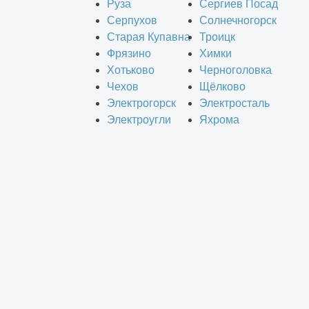
Руза
Сергиев Посад
Серпухов
Солнечногорск
Старая Купавна
Троицк
Фрязино
Химки
Хотьково
Черноголовка
Чехов
Щёлково
Электрогорск
Электросталь
Электроугли
Яхрома