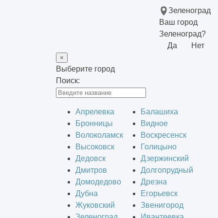
Зеленоград
Ваш город
Зеленоград?
Да
Нет
×
Выберите город
Поиск:
Апрелевка
Балашиха
Бронницы
Видное
Волоколамск
Воскресенск
Высоковск
Голицыно
Дедовск
Дзержинский
Дмитров
Долгопрудный
Домодедово
Дрезна
Дубна
Егорьевск
Жуковский
Звенигород
Зеленоград
Ивантеевка