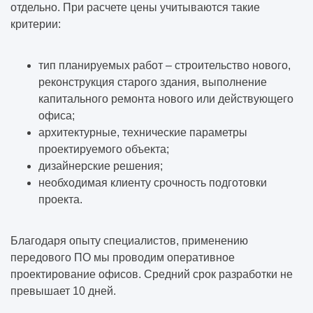
отдельно. При расчете цены учитываются такие
критерии:
Как формируется техническое задание на
проектирование
тип планируемых работ – строительство нового,
реконструкция старого здания, выполнение
Когда нужно обследование здания
капитального ремонта нового или действующего
офиса;
Как проходит предпроектная подготовка
архитектурные, технические параметры
проектируемого объекта;
Что входит в проектную документацию
дизайнерские решения;
необходимая клиенту срочность подготовки
Как выбрать конструктивную схему здания
проекта.
Какие изыскания нужны перед
Благодаря опыту специалистов, применению
строительством
передового ПО мы проводим оперативное
проектирование офисов. Средний срок разработки не
Как проходит строительство объекта под
превышает 10 дней.
ключ