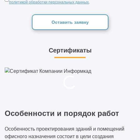
политикой обработки персональных данных
.
Какие вопросы нужно задать компании ДО
подписания договора (чек-лист)
Оставить заявку
Как одно инженерное решение может
изменить весь объект
Сертификаты
Какие решения нельзя отменить после
начала строительства
Как заказчик сам создаёт перерасход, а
потом винит подрядчика
Особенности и порядок работ
Особенность проектирования зданий и помещений
офисного назначения состоит в цели создания