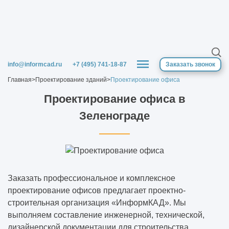
В какой программе выполняют
визуализацию интерьера
Для чего нужен эскизный проект
info@informcad.ru
+7 (495) 741-18-87
Заказать звонок
Дизайн-проект
Главная
>
Проектирование зданий
>
Проектирование офиса
Дизайн-проект офиса
Проектирование офиса в
Зеленограде
Особенности дизайна интерьера
загородного дома: оригинальные решения
Строительство и проектирование домов и
коттеджей
Заказать профессиональное и комплексное
проектирование офисов предлагает проектно-
Дизайн-проект дома
строительная организация «ИнформКАД». Мы
выполняем составление инженерной, технической,
Дизайн-проект квартиры
дизайнерской документации для строительства,