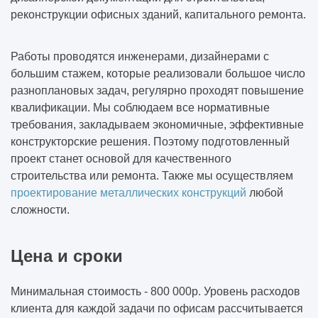
реконструкции офисных зданий, капитального ремонта.
Векторная графика: что это такое?
Работы проводятся инженерами, дизайнерами с
Зачем нужна визуализация интерьера
большим стажем, которые реализовали большое число
разноплановых задач, регулярно проходят повышение
Векторизация растровых изображений
квалификации. Мы соблюдаем все нормативные
требования, закладываем экономичные, эффективные
Что такое BIM проектирование в
конструкторские решения. Поэтому подготовленный
строительстве
проект станет основой для качественного
строительства или ремонта. Также мы осуществляем
Зачем нужно 3D-моделирование
проектирование металлических конструкций
любой
сложности.
Все о пескоструйной обработке
Цена и сроки
Как подготовиться к строительству
коммерческого здания
Минимальная стоимость - 800 000р. Уровень расходов
клиента для каждой задачи по офисам рассчитывается
С чего начинается проектирование здания