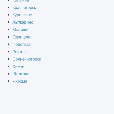
Коломна
Красногорск
т этого этапа зависит качество и
Куровское
ытно-конструкторские работы
Лыткарино
Мытищи
Одинцово
Подольск
Реутов
Солнечногорск
Химки
Щёлково
Яхрома