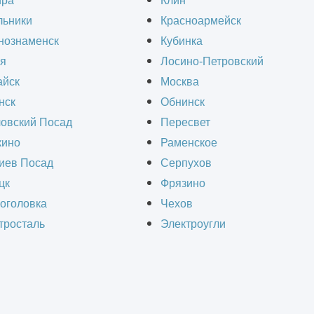
ира
Клин
льники
Красноармейск
работ (ОКР) – этап создания нового изделия. О
нознаменск
Кубинка
атываемой продукции. Разберем, что такое оп
я
Лосино-Петровский
ста словами, и для чего их проводят.
йск
Москва
нск
Обнинск
овский Посад
Пересвет
ино
Раменское
иев Посад
Серпухов
цк
Фрязино
оголовка
Чехов
тросталь
Электроугли