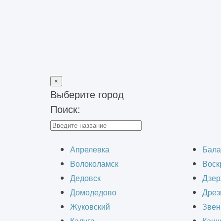
×
Выберите город
Поиск:
Главная
>
Блог
>
Опытно-конструкторские работы что это пр
Опытно-констр
Апрелевка
Бала
Волоколамск
Воск
Дедовск
Дзер
Домодедово
Дрез
Жуковский
Звен