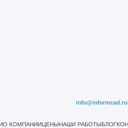
у (в том числе
визуализация
);
ммерческой компании;
ве непосредственно разработчика;
тва обороны.
едения разработок первых трех типов являетс
инистерство обороны, проводятся в соответств
Другие услуги
info@informcad.ru
И
О КОМПАНИИ
ЦЕНЫ
НАШИ РАБОТЫ
БЛОГ
КОН