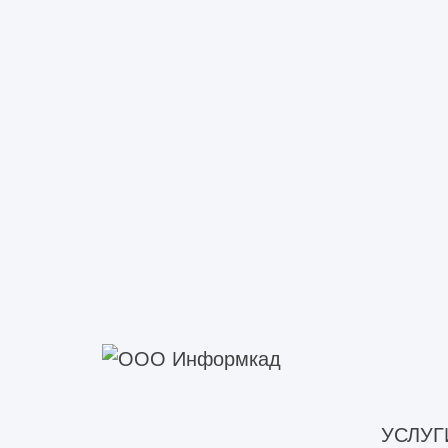
подготовка изделия по госзаказ
создание продукта по заказу ко
создание продукта по инициати
разработка по заказу Министерс
Регламентирующим документом для в
заказчиком по которым выступает М
2001.
УСЛУГ