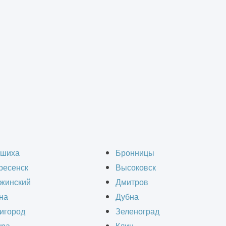
остыми словами
укторские работы – чт
шиха
Бронницы
ресенск
Высоковск
словами
жинский
Дмитров
на
Дубна
игород
Зеленоград