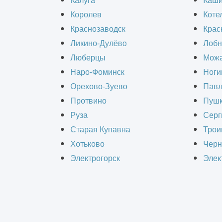
Калуга
Каш
Королев
Коте
Проведение опытно-конструкторских 
Краснозаводск
Крас
эксплуатационные параметры разраб
Ликино-Дулёво
Лобн
простыми, понятными для неспециали
Люберцы
Можа
Наро-Фоминск
Ноги
Орехово-Зуево
Павл
Содержание статьи:
Протвино
Пушк
Руза
Серг
Что такое ОКР
Старая Купавна
Трои
Цели
Хотьково
Черн
Классификация
Электрогорск
Элек
Что такое ОКР