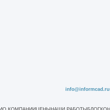
кции, перекрыть кровлю, обновить фасад и т.д
акие изменения необходимо внести. Благодаря 
ма в целом. По необходимости можно внести и 
троительства и реконструкци
от на отдельные стадии, упрощает их реализац
11 отдельных последовательных шагов.
info@informcad.ru
о элементов и инженерных систем. Они использ
И
О КОМПАНИИ
ЦЕНЫ
НАШИ РАБОТЫ
БЛОГ
КОН