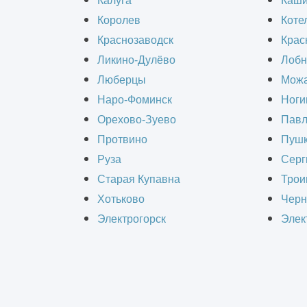
Калуга
Каш
внутреннее переустройство. Данный
Королев
Коте
назначения, а также замены устаре
Краснозаводск
Крас
систем.
Ликино-Дулёво
Лобн
Люберцы
Можа
Наро-Фоминск
Ноги
Важность проведения реконструкции
Орехово-Зуево
Павл
перестройкой, но также и возраста
Протвино
Пушк
помещений, изменением состояния 
Руза
Серг
Старая Купавна
Трои
Практическая польза и
Хотьково
Черн
Электрогорск
Элек
Проект реконструкции важный докум
«ИнформКАД» подготовят его для Вас
Перепланировка;