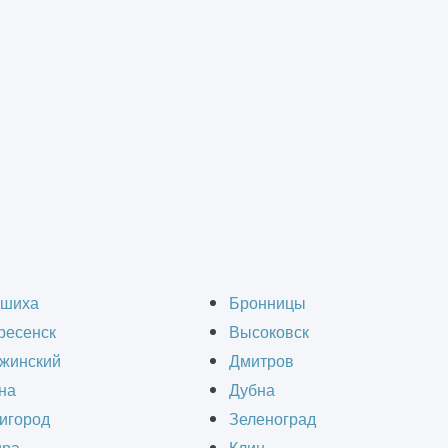
зданий и сооружений
 зданий и сооружений
шиха
Бронницы
ресенск
Высоковск
жинский
Дмитров
на
Дубна
игород
Зеленоград
 представляет собой строительные работы, на