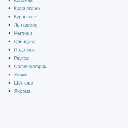
Коломна
ного или полного) функционального
Красногорск
бованиям эксплуатации инженерных
Куровское
Лыткарино
Мытищи
Одинцово
й, частичной и полной
Подольск
тройством заглубленных и подземных
Реутов
емного иную специфику.
Солнечногорск
Химки
Щёлково
Яхрома
пециалисты организации
ют, включает: