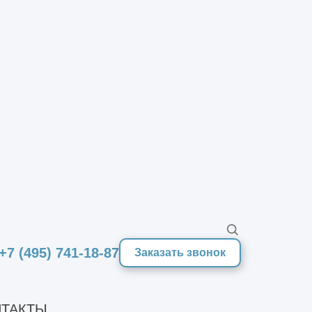
. Проект реконструкции дома
ему можно сразу узнать, как
коррективы, что намного проще,
и
ию и гарантирует качество
+7 (495) 741-18-87
Заказать звонок
уются при составлении проекта и
ТАКТЫ