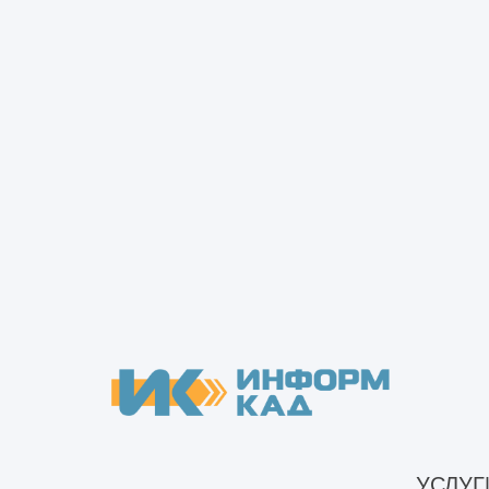
фундамент, усилить несущие констру
поможет безошибочно определить, к
поменяется фасад и внешний вид до
чем переделать готовую работу.
Этапы капитального с
Условное разделение комплекса раб
результата. Всего можно выделить 
Обследования объекта, всех ег
предписаний по нему.
УСЛУГ