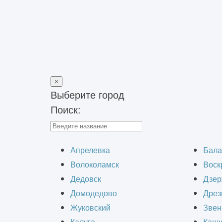
×
Выберите город
Поиск:
Главная
>
Строительно-монтажные работы
>
Реконструкция 
Реконструкция
Апрелевка
Бала
Волоколамск
Воск
Дедовск
Дзер
Домодедово
Дрез
Жуковский
Звен
Реконструкция зданий и сооружений