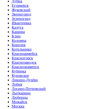
Дубна
Егорьевск
Жуковский
Звенигород
Зеленоград
Ивантеевка
Калуга
Кашира
Клин
Коломна
Королев
Котельники
Красноармейск
Красногорск
Краснозаводск
Краснознаменск
Кубинка
Куровское
Ликино-Дулёво
Лобня
Лосино-Петровский
Лыткарино
Люберцы
Можайск
Москва