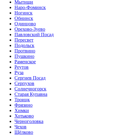
Мытищи
Наро-Фоминск
Ногинск
Обнинск
Одинцово
Орехово-Зуево
Павловский Посад
Пересвет
Подольск
Протвино
Пушкино
Раменское
Реутов
Руза
Сергиев Посад
Серпухов
Солнечногорск
Старая Купавна
Троицк
Фрязино
Химки
Хотьково
Черноголовка
Чехов
Щёлково