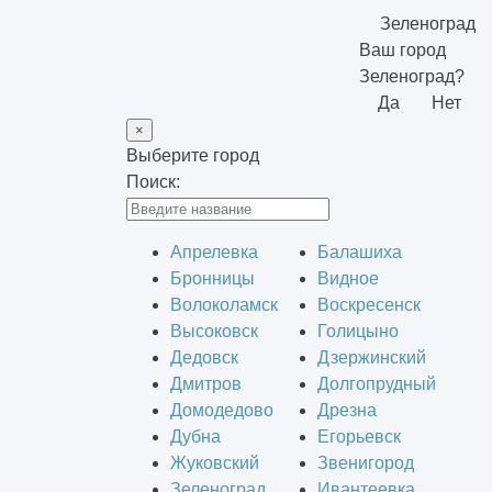
Зеленоград
Ваш город
Зеленоград?
Да
Нет
×
Выберите город
Поиск:
Апрелевка
Балашиха
Бронницы
Видное
Волоколамск
Воскресенск
Высоковск
Голицыно
Дедовск
Дзержинский
Дмитров
Долгопрудный
Домодедово
Дрезна
Дубна
Егорьевск
Жуковский
Звенигород
Зеленоград
Ивантеевка