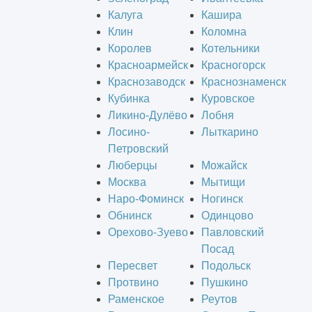
Калуга
Кашира
Клин
Коломна
Королев
Котельники
Красноармейск
Красногорск
Краснозаводск
Краснознаменск
Кубинка
Куровское
Ликино-Дулёво
Лобня
Лосино-
Лыткарино
Петровский
Люберцы
Можайск
Москва
Мытищи
Наро-Фоминск
Ногинск
Обнинск
Одинцово
Орехово-Зуево
Павловский
Посад
Пересвет
Подольск
Протвино
Пушкино
Раменское
Реутов