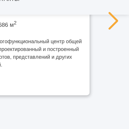
обода
2
686 м
огофункциональный центр общей
проектированный и построенный
ртов, представлений и других
.