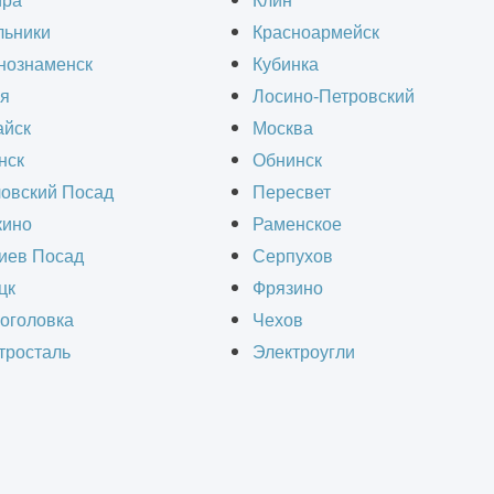
ира
Клин
льники
Красноармейск
еталлоконструкций под ключ в Зеленограде и о
нознаменск
Кубинка
КАД».
я
Лосино-Петровский
йск
Москва
нск
Обнинск
овский Посад
Пересвет
ино
Раменское
СЧИТАТЬ СТОИМОСТЬ СТРОИТЕЛЬ
иев Посад
Серпухов
цк
Фрязино
оголовка
Чехов
тросталь
Электроугли
Получить ра