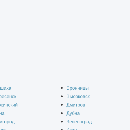
металлоконструкций
во зданий из металлок
шиха
Бронницы
ресенск
Высоковск
Зеленограде
жинский
Дмитров
на
Дубна
игород
Зеленоград