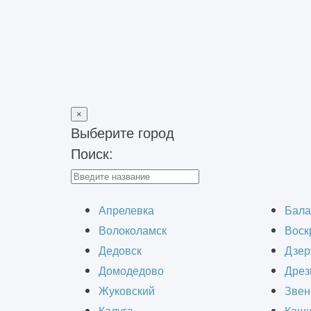
×
Выберите город
Поиск:
Главная
>
Строительство зданий
>
Строительство зданий из 
Строительст
Апрелевка
Бала
Волоколамск
Воск
Дедовск
Дзер
Домодедово
Дрез
Жуковский
Звен