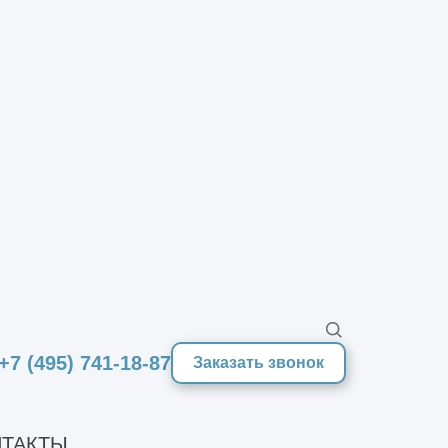
ботаем на всей территории РФ и
ран СНГ. Для нас нет удалённых
гионов, мы готовы быть
дёжным партнёром заказчика
я реализации его проекта.
+7 (495) 741-18-87
Заказать звонок
иональный центр
ТАКТЫ