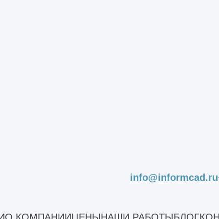
Возможность проектирования и
Ра
строительства объекта одной
ст
организацией. Снижение издержек
ре
ые
заказчика на воплощение проекта
на
при комплексном подходе.
дл
Наши работы
info@informcad.ru
Многофункц
И
О КОМПАНИИ
ЦЕНЫ
НАШИ РАБОТЫ
БЛОГ
КОН