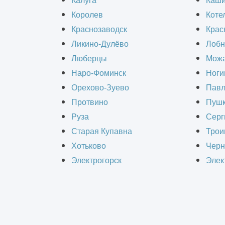
Калуга
Каш
Королев
Коте
Заказать строительство зданий из м
Краснозаводск
Крас
строительная организация «Информ
Ликино-Дулёво
Лобн
Люберцы
Можа
Наро-Фоминск
Ноги
Орехово-Зуево
Павл
Протвино
Пушк
РАС
Руза
Серг
Старая Купавна
Трои
Хотьково
Черн
Электрогорск
Элек