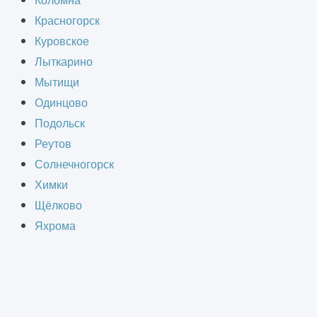
Коломна
Красногорск
бласти предлагает проектно-
Куровское
Лыткарино
Мытищи
Одинцово
Подольск
Реутов
СТВА
Солнечногорск
Химки
Щёлково
Яхрома
счёт