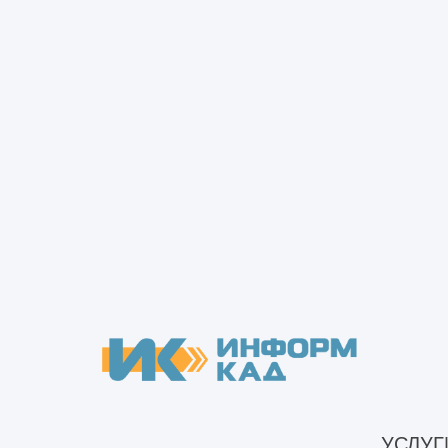
Поможем с выбором
конструктивных решений и
составлением технического
задания. Найдем ответ на трудн
и нестандартные задачи.
УСЛУГ