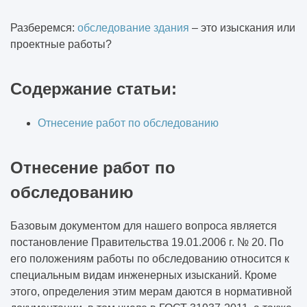
Для чего нужны геологические изыскания
для строительства
Разберемся:
обследование здания
– это изыскания или
проектные работы?
Что такое монолитные работы в
строительстве
Содержание статьи:
Что входит в кровельные работы
Отнесение работ по обследованию
Внутренние отделочные работы это какие
виды работ
Отнесение работ по
обследованию
Отделочные работы
Нужно ли разрешение на штукатурные
Базовым документом для нашего вопроса является
работы
постановление Правительства 19.01.2006 г. № 20. По
его положениям работы по обследованию относится к
специальным видам инженерных изысканий. Кроме
Что входит в штукатурные работы
этого, определения этим мерам даются в нормативной