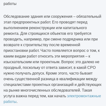
Особенности проектирования
металлоконструкций
Обследование здания или сооружения – обязательный
этап предпроектных работ. Его проводят перед
Огнезащита металлоконструкций - что
выполнением реконструкции или капитального
это?
ремонта. Для строящихся объектов его требуется
проводить, например, при смене подрядчика или при
Обследование для введения объекта в
возврате к строительству после временной
эксплуатацию
приостановки работ. Часто появляется вопрос о том, к
каким видам работ относить эти мероприятия – к
Обследование здания это изыскания или
изыскательским или проектным. Вопрос это далеко не
проектные работы
праздный, поскольку от ответа зависит, в какой СРО
нужно получать допуск. Кроме этого, часто бывает
Согласование проектной документации
очень существенной разница в квалификации между
специалистами проектных организаций и действующих
Установленные ГОСТ стадии разработки
на рынке многочисленных обследователей. Такая
конструкторской документации
услуга важна перед тем, как начать
электромонтажные
работы
.