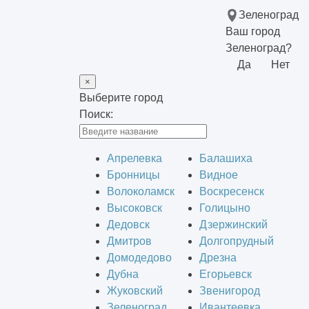
Зеленоград
Ваш город
Зеленоград?
Да
Нет
×
Выберите город
Поиск:
Апрелевка
Балашиха
Бронницы
Видное
Волоколамск
Воскресенск
Высоковск
Голицыно
Дедовск
Дзержинский
Дмитров
Долгопрудный
Домодедово
Дрезна
Дубна
Егорьевск
Жуковский
Звенигород
Зеленоград
Ивантеевка