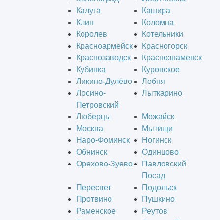
Калуга
Кашира
Клин
Коломна
Королев
Котельники
Красноармейск
Красногорск
Краснозаводск
Краснознаменск
Кубинка
Куровское
Ликино-Дулёво
Лобня
Лосино-
Лыткарино
Петровский
Люберцы
Можайск
Москва
Мытищи
Наро-Фоминск
Ногинск
Обнинск
Одинцово
Орехово-Зуево
Павловский
Посад
Пересвет
Подольск
Протвино
Пушкино
Раменское
Реутов