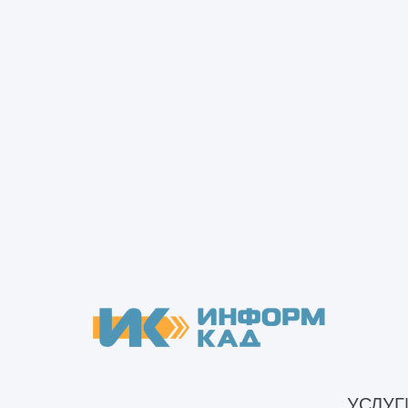
универсальный вариант быстровозв
колонны, балки, фермы, которые со
большие пролёты, создавать высоки
Именно этот тип чаще всего использ
спортивных сооружениях. Его ключе
лёгкости и технологичности монтажа
В целом выбор типа быстровозводим
но и будущей эксплуатационной логи
модульные — максимальную скорост
Предпроектный этап и
Предпроектный этап в проектирован
УСЛУГ