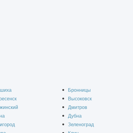
вание быстровозводи
шиха
Бронницы
ресенск
Высоковск
жинский
Дмитров
на
Дубна
игород
Зеленоград