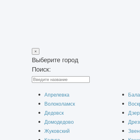
×
Выберите город
Поиск:
Главная
>
Блог
>
Проектирование быстровозводимых зданий
Проектиро
Апрелевка
Бала
Волоколамск
Воск
Дедовск
Дзер
Домодедово
Дрез
Жуковский
Звен