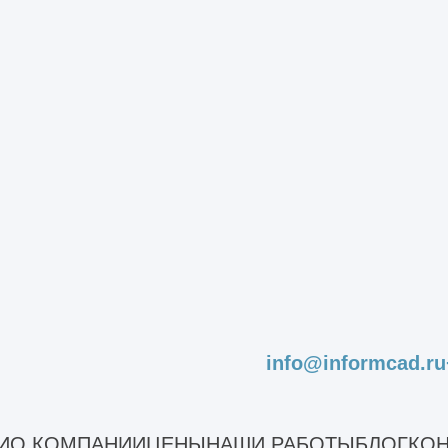
одимого строительства. Здесь основой являют
бираются в пространственный каркас. Такие ко
е здания и реализовывать сложные инженерные
уется в крупных логистических центрах, ангара
вое преимущество — сочетание высокой несуще
.
ого здания всегда определяется не только сто
кой объекта. Каркасные решения дают баланс г
ь реализации, а металлоконструкции — масшт
 сбор исходных данных
info@informcad.ru
ии быстровозводимых зданий является критичес
И
О КОМПАНИИ
ЦЕНЫ
НАШИ РАБОТЫ
БЛОГ
КОН