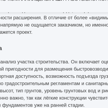
дная модель будущего объекта. Ошибки на этом
тации: недостаточной площади, неэффективной
ости расширения. В отличие от более «видимы
 напрямую не ощущается заказчиком, но именно
жется проект.
а
нализ участка строительства. Он включает оце
ьной пригодности для размещения быстровозвод
ртная доступность, возможность подъезда груз
по градостроительным регламентам и санитарн
ысот, тип грунтов, уровень грунтовых вод и р
нно важно, так как лёгкие конструкции чувств
я фундаментов уже на ранней стадии.