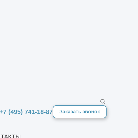
ся стальные несущие элементы —
нструкции позволяют перекрывать
 и технологические требования.
х, производственных комплексах и
й способности, относительной
имостью или сроками строительства,
ибкости и универсальности,
абируемость и инженерную свободу.
+7 (495) 741-18-87
Заказать звонок
ки важной стадией, поскольку
ТАКТЫ