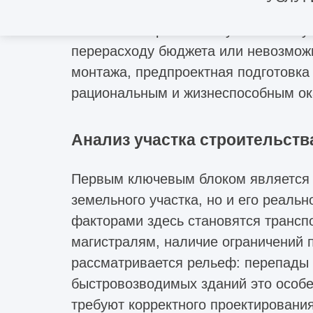
именно здесь формируется вся исхо
системным проблемам уже в эксплуа
перерасходу бюджета или невозможн
монтажа, предпроектная подготовка
рациональным и жизнеспособным ока
Анализ участка строительств
Первым ключевым блоком является а
земельного участка, но и его реал
факторами здесь становятся транспо
магистралям, наличие ограничений 
рассматривается рельеф: перепады в
быстровозводимых зданий это особе
требуют корректного проектировани