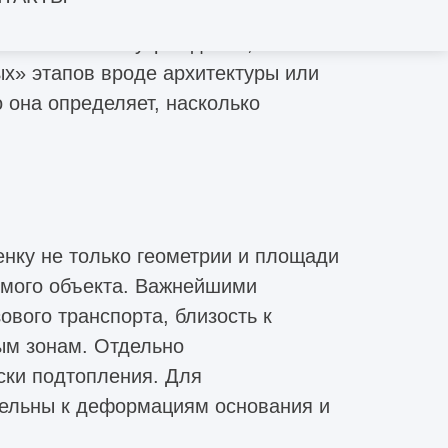
 уровне почти всегда приводят к
 логистике внутри здания,
х» этапов вроде архитектуры или
 она определяет, насколько
нку не только геометрии и площади
имого объекта. Важнейшими
ового транспорта, близость к
ым зонам. Отдельно
иски подтопления. Для
ительны к деформациям основания и