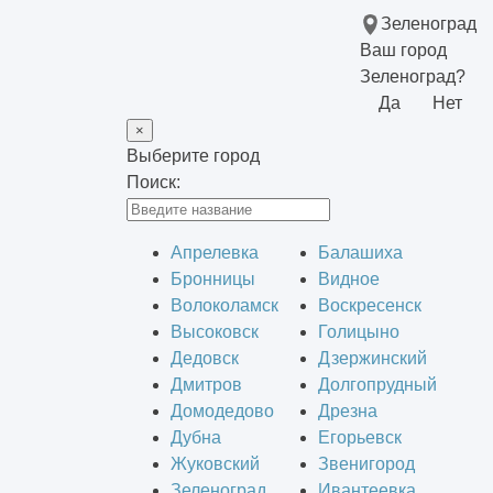
Зеленоград
Ваш город
Зеленоград?
Да
Нет
×
Выберите город
Поиск:
Апрелевка
Балашиха
Бронницы
Видное
Волоколамск
Воскресенск
Высоковск
Голицыно
Дедовск
Дзержинский
Дмитров
Долгопрудный
Домодедово
Дрезна
Дубна
Егорьевск
Жуковский
Звенигород
Зеленоград
Ивантеевка