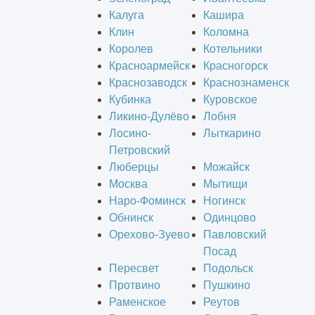
Калуга
Кашира
Клин
Коломна
Королев
Котельники
Красноармейск
Красногорск
Краснозаводск
Краснознаменск
Кубинка
Куровское
Ликино-Дулёво
Лобня
Лосино-
Лыткарино
Петровский
Люберцы
Можайск
Москва
Мытищи
Наро-Фоминск
Ногинск
Обнинск
Одинцово
Орехово-Зуево
Павловский
Посад
Пересвет
Подольск
Протвино
Пушкино
Раменское
Реутов