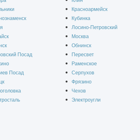
ира
Клин
вило, продажа товаров осуществляется в крупн
льники
Красноармейск
ат торговли ориентирован на владельцев мелки
нознаменск
Кубинка
с минимальными наценками, не приобретая при 
я
Лосино-Петровский
комплексов могут являться и розничные покупа
йск
Москва
нск
Обнинск
овский Посад
Пересвет
ино
Раменское
иев Посад
Серпухов
СЧИТАТЬ СТОИМОСТЬ СТРОИТЕЛЬ
цк
Фрязино
оголовка
Чехов
тросталь
Электроугли
Получить ра