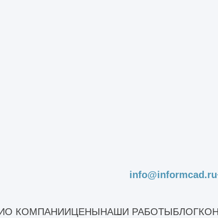
ского склада по индивидуальному проекту любого размера
Монтаж ангара
Наши работы
info@informcad.ru
Склад
И
О КОМПАНИИ
ЦЕНЫ
НАШИ РАБОТЫ
БЛОГ
КОН