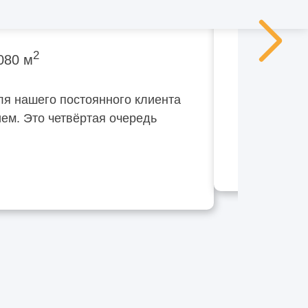
вый район
2
080 м
ля нашего постоянного клиента
ем. Это четвёртая очередь