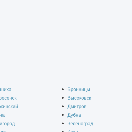
троительство склада-магазина
во склада-магазина в
шиха
Бронницы
ресенск
Высоковск
жинский
Дмитров
на
Дубна
игород
Зеленоград
т, как правило, достаточно крупный, в которо