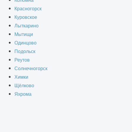
Коломна
ой таре (упаковке) или
Красногорск
х торговых точек. Они имеют
Куровское
этом крупной партии. Также
Лыткарино
тели.
Мытищи
Одинцово
Подольск
Реутов
Солнечногорск
СТВА
Химки
Щёлково
Яхрома
счёт