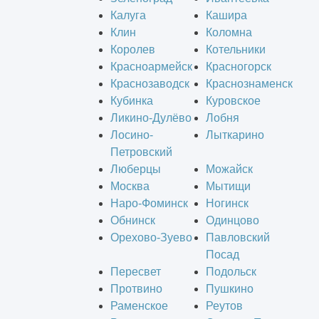
Калуга
Кашира
Клин
Коломна
Королев
Котельники
Красноармейск
Красногорск
Краснозаводск
Краснознаменск
Кубинка
Куровское
Ликино-Дулёво
Лобня
Лосино-
Лыткарино
Петровский
Люберцы
Можайск
Москва
Мытищи
Наро-Фоминск
Ногинск
Обнинск
Одинцово
Орехово-Зуево
Павловский
Посад
Пересвет
Подольск
Протвино
Пушкино
Раменское
Реутов