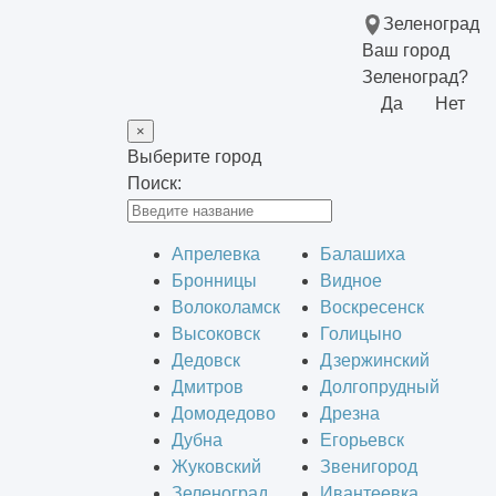
Зеленоград
Ваш город
Зеленоград?
Да
Нет
×
Выберите город
Поиск:
Апрелевка
Балашиха
Бронницы
Видное
Волоколамск
Воскресенск
Высоковск
Голицыно
Дедовск
Дзержинский
Дмитров
Долгопрудный
Домодедово
Дрезна
Дубна
Егорьевск
Жуковский
Звенигород
Зеленоград
Ивантеевка