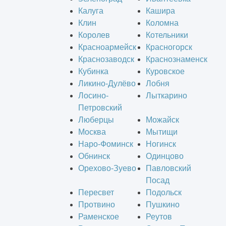
Калуга
Кашира
Клин
Коломна
Королев
Котельники
Красноармейск
Красногорск
Краснозаводск
Краснознаменск
Кубинка
Куровское
Ликино-Дулёво
Лобня
Лосино-
Лыткарино
Петровский
Люберцы
Можайск
Москва
Мытищи
Наро-Фоминск
Ногинск
Обнинск
Одинцово
Орехово-Зуево
Павловский
Посад
Пересвет
Подольск
Протвино
Пушкино
Раменское
Реутов