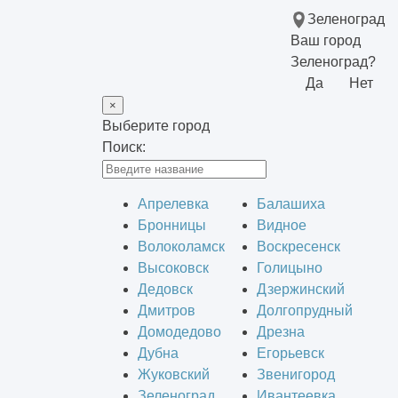
Зеленоград
Ваш город
Зеленоград?
Да
Нет
×
Выберите город
Поиск:
Апрелевка
Балашиха
Бронницы
Видное
Волоколамск
Воскресенск
Высоковск
Голицыно
Дедовск
Дзержинский
Дмитров
Долгопрудный
Домодедово
Дрезна
Дубна
Егорьевск
Жуковский
Звенигород
Зеленоград
Ивантеевка