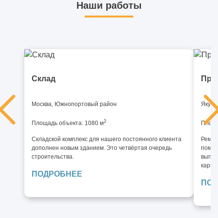
Наши работы
Склад
Про
Москва, Южнопортовый район
Якути
2
Площадь объекта: 1080 м
Площа
Складской комплекс для нашего постоянного клиента
Ремон
дополнен новым зданием. Это четвёртая очередь
помещ
строительства.
выпол
карье
ПОДРОБНЕЕ
ПОД