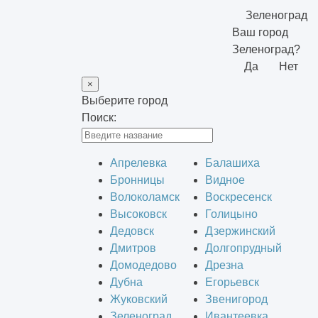
Зеленоград
Ваш город
Зеленоград?
Да
Нет
×
Выберите город
Поиск:
Апрелевка
Балашиха
Бронницы
Видное
Волоколамск
Воскресенск
Высоковск
Голицыно
Дедовск
Дзержинский
Дмитров
Долгопрудный
Домодедово
Дрезна
Дубна
Егорьевск
Жуковский
Звенигород
Зеленоград
Ивантеевка