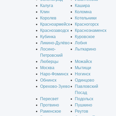
Калуга
Кашира
Клин
Коломна
Королев
Котельники
Красноармейск
Красногорск
Краснозаводск
Краснознаменск
Кубинка
Куровское
Ликино-Дулёво
Лобня
Лосино-
Лыткарино
Петровский
Люберцы
Можайск
Москва
Мытищи
Наро-Фоминск
Ногинск
Обнинск
Одинцово
Орехово-Зуево
Павловский
Посад
Пересвет
Подольск
Протвино
Пушкино
Раменское
Реутов