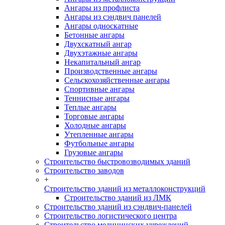
Ангары из профлиста
Ангары из сэндвич панелей
Ангары односкатные
Бетонные ангары
Двухскатный ангар
Двухэтажные ангары
Некапитальный ангар
Производственные ангары
Сельскохозяйственные ангары
Спортивные ангары
Теннисные ангары
Теплые ангары
Торговые ангары
Холодные ангары
Утепленные ангары
Футбольные ангары
Грузовые ангары
Строительство быстровозводимых зданий
Строительство заводов
+
Строительство зданий из металлоконструкций
Строительство зданий из ЛМК
Строительство зданий из сэндвич-панелей
Строительство логистического центра
Строительство медицинских учреждений