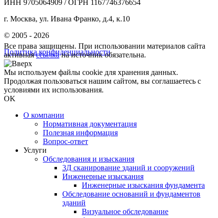
ИНН 9705064909 / ОГРН 1167746376654
г. Москва, ул. Ивана Франко, д.4, к.10
© 2005 - 2026
Все права защищены. При использовании материалов сайта
Политика конфиденциальности
активная
ссылка
на источник обязательна.
Мы используем файлы cookie для хранения данных.
Продолжая пользоваться нашим сайтом, вы соглашаетесь с
условиями их использования.
OK
О компании
Нормативная документация
Полезная информация
Вопрос-ответ
Услуги
Обследования и изыскания
3Д сканирование зданий и сооружений
Инженерные изыскания
Инженерные изыскания фундамента
Обследование оснований и фундаментов
зданий
Визуальное обследование