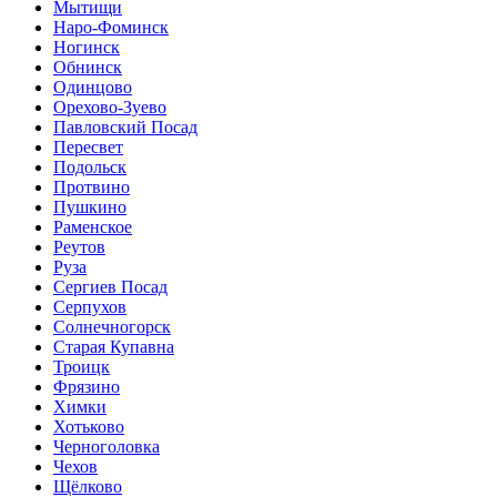
Мытищи
Наро-Фоминск
Ногинск
Обнинск
Одинцово
Орехово-Зуево
Павловский Посад
Пересвет
Подольск
Протвино
Пушкино
Раменское
Реутов
Руза
Сергиев Посад
Серпухов
Солнечногорск
Старая Купавна
Троицк
Фрязино
Химки
Хотьково
Черноголовка
Чехов
Щёлково