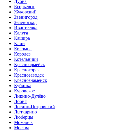
Дубна
Егорьевск
Жуковский
Звенигород
Зеленоград
Ивантеевка
Калуга
Кашира
Клин
Коломна
Королев
Котельники
Красноармейск
Красногорск
Краснозаводск
Краснознаменск
Кубинка
Куровское
Ликино-Дулёво
Лобня
Лосино-Петровский
Лыткарино
Люберцы
Можайск
Москва