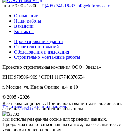
пн-пт 9:00 - 18:00
+7 (495) 741-18-87
info@informcad.ru
О компании
Наши работы
Вакансии
Контакты
Проектирование зданий
Строительство зданий
Обследования и изыскания
Строительно-монтажные работы
Проектно-строительная компания ООО «Звезда»
ИНН 9705064909 / ОГРН 1167746376654
г. Москва, ул. Ивана Франко, д.4, к.10
© 2005 - 2026
Все права защищены. При использовании материалов сайта
Политика конфиденциальности
активная
ссылка
на источник обязательна.
Мы используем файлы cookie для хранения данных.
Продолжая пользоваться нашим сайтом, вы соглашаетесь с
условиями их использования.