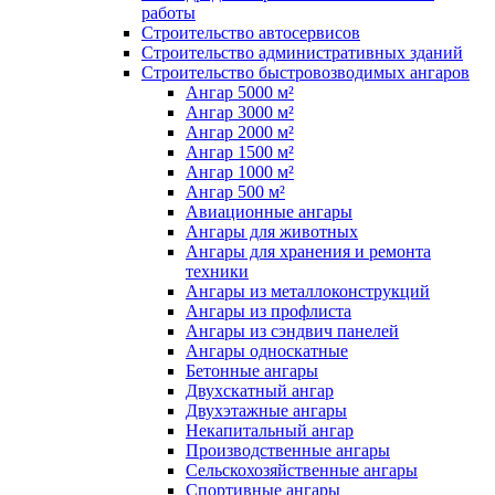
работы
Строительство автосервисов
Строительство административных зданий
Строительство быстровозводимых ангаров
Ангар 5000 м²
Ангар 3000 м²
Ангар 2000 м²
Ангар 1500 м²
Ангар 1000 м²
Ангар 500 м²
Авиационные ангары
Ангары для животных
Ангары для хранения и ремонта
техники
Ангары из металлоконструкций
Ангары из профлиста
Ангары из сэндвич панелей
Ангары односкатные
Бетонные ангары
Двухскатный ангар
Двухэтажные ангары
Некапитальный ангар
Производственные ангары
Сельскохозяйственные ангары
Спортивные ангары