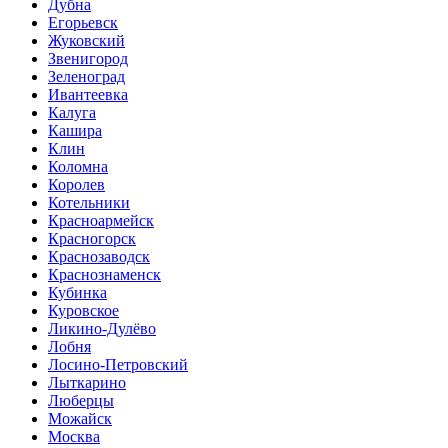
Дубна
Егорьевск
Жуковский
Звенигород
Зеленоград
Ивантеевка
Калуга
Кашира
Клин
Коломна
Королев
Котельники
Красноармейск
Красногорск
Краснозаводск
Краснознаменск
Кубинка
Куровское
Ликино-Дулёво
Лобня
Лосино-Петровский
Лыткарино
Люберцы
Можайск
Москва