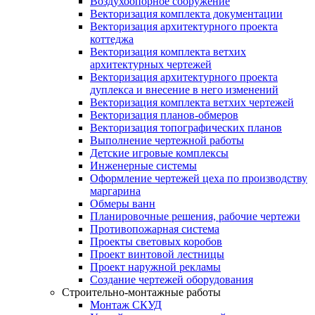
Воздухоопорное сооружение
Векторизация комплекта документации
Векторизация архитектурного проекта
коттеджа
Векторизация комплекта ветхих
архитектурных чертежей
Векторизация архитектурного проекта
дуплекса и внесение в него изменений
Векторизация комплекта ветхих чертежей
Векторизация планов-обмеров
Векторизация топографических планов
Выполнение чертежной работы
Детские игровые комплексы
Инженерные системы
Оформление чертежей цеха по производству
маргарина
Обмеры ванн
Планировочные решения, рабочие чертежи
Противопожарная система
Проекты световых коробов
Проект винтовой лестницы
Проект наружной рекламы
Создание чертежей оборудования
Строительно-монтажные работы
Монтаж СКУД