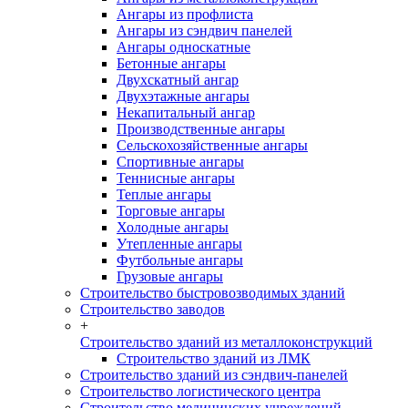
Ангары из профлиста
Ангары из сэндвич панелей
Ангары односкатные
Бетонные ангары
Двухскатный ангар
Двухэтажные ангары
Некапитальный ангар
Производственные ангары
Сельскохозяйственные ангары
Спортивные ангары
Теннисные ангары
Теплые ангары
Торговые ангары
Холодные ангары
Утепленные ангары
Футбольные ангары
Грузовые ангары
Строительство быстровозводимых зданий
Строительство заводов
+
Строительство зданий из металлоконструкций
Строительство зданий из ЛМК
Строительство зданий из сэндвич-панелей
Строительство логистического центра
Строительство медицинских учреждений