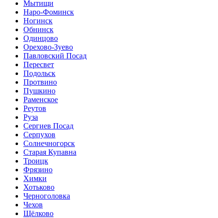
Мытищи
Наро-Фоминск
Ногинск
Обнинск
Одинцово
Орехово-Зуево
Павловский Посад
Пересвет
Подольск
Протвино
Пушкино
Раменское
Реутов
Руза
Сергиев Посад
Серпухов
Солнечногорск
Старая Купавна
Троицк
Фрязино
Химки
Хотьково
Черноголовка
Чехов
Щёлково