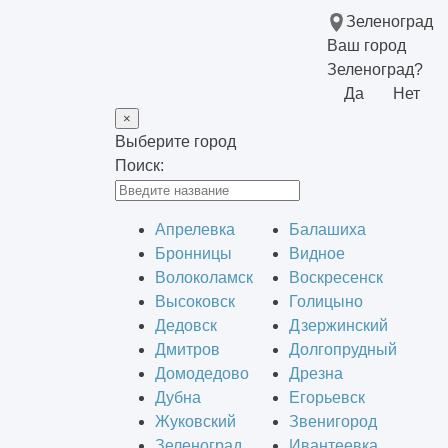
Зеленоград
Ваш город
Зеленоград?
Да
Нет
×
Выберите город
Поиск:
Апрелевка
Балашиха
Бронницы
Видное
Волоколамск
Воскресенск
Высоковск
Голицыно
Дедовск
Дзержинский
Дмитров
Долгопрудный
Домодедово
Дрезна
Дубна
Егорьевск
Жуковский
Звенигород
Зеленоград
Ивантеевка