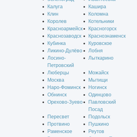
Калуга
Кашира
Клин
Коломна
Королев
Котельники
Красноармейск
Красногорск
Краснозаводск
Краснознаменск
Кубинка
Куровское
Ликино-Дулёво
Лобня
Лосино-
Лыткарино
Петровский
Люберцы
Можайск
Москва
Мытищи
Наро-Фоминск
Ногинск
Обнинск
Одинцово
Орехово-Зуево
Павловский
Посад
Пересвет
Подольск
Протвино
Пушкино
Раменское
Реутов