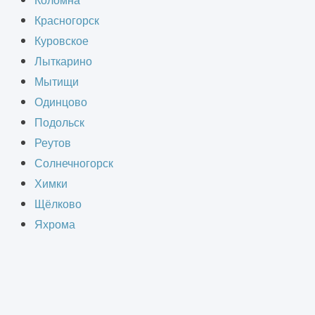
Коломна
родов, других населенных пунктов,
Красногорск
г, загородных домов, зон отдыха,
Куровское
а, который станет основой для
Лыткарино
ети.
Мытищи
Одинцово
Подольск
Реутов
Солнечногорск
стемы отдельно. При расчете
Химки
Щёлково
Яхрома