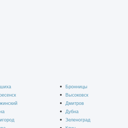
рных систем
>
Проектирование наружного освещения
е наружного освещения
шиха
Бронницы
ресенск
Высоковск
жинский
Дмитров
на
Дубна
игород
Зеленоград
профессиональное проектирование наружного 