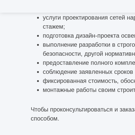
Отличия технического надзора от
строительного контроля
услуги проектирования сетей н
стажем;
Чем капитальный ремонт отличается от
подготовка дизайн-проекта осв
реконструкции
выполнение разработки в строг
Что относится к реконструкции зданий и
безопасности, другой норматив
сооружений
предоставление полного компле
соблюдение заявленных сроков 
Чем отличается реконструкция от
фиксированная стоимость, обос
перепланировки нежилого помещения
монтажные работы своим строи
Металлический кессон – лучшее решение
для подвалов: монтаж, производство
Чтобы проконсультироваться и зака
способом.
Виды металлоконструкций
Особенности проектирования