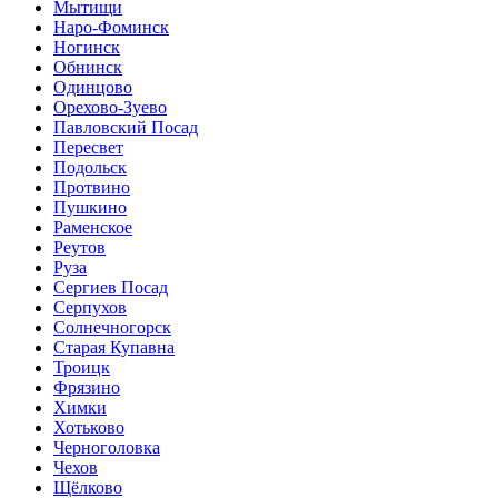
Мытищи
Наро-Фоминск
Ногинск
Обнинск
Одинцово
Орехово-Зуево
Павловский Посад
Пересвет
Подольск
Протвино
Пушкино
Раменское
Реутов
Руза
Сергиев Посад
Серпухов
Солнечногорск
Старая Купавна
Троицк
Фрязино
Химки
Хотьково
Черноголовка
Чехов
Щёлково