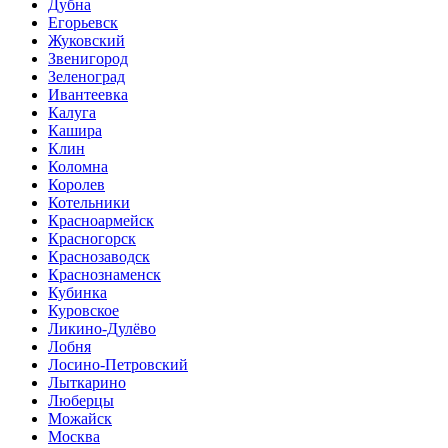
Дубна
Егорьевск
Жуковский
Звенигород
Зеленоград
Ивантеевка
Калуга
Кашира
Клин
Коломна
Королев
Котельники
Красноармейск
Красногорск
Краснозаводск
Краснознаменск
Кубинка
Куровское
Ликино-Дулёво
Лобня
Лосино-Петровский
Лыткарино
Люберцы
Можайск
Москва