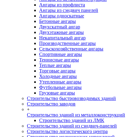
Ангары из профлиста
Ангары из сэндвич панелей
Ангары односкатные
Бетонные ангары
Двухскатный ангар
Двухэтажные ангары
Некапитальный ангар
Производственные ангары
Сельскохозяйственные ангары
Спортивные ангары
Теннисные ангары
Теплые ангары
Торговые ангары
Холодные ангары
Утепленные ангары
Футбольные ангары
Грузовые ангары
Строительство быстровозводимых зданий
Строительство заводов
+
Строительство зданий из металлоконструкций
Строительство зданий из ЛМК
Строительство зданий из сэндвич-панелей
Строительство логистического центра
Строительство медицинских учреждений