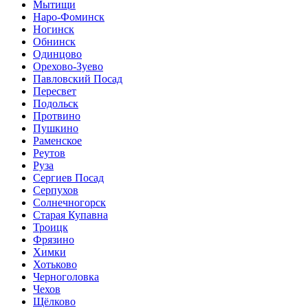
Мытищи
Наро-Фоминск
Ногинск
Обнинск
Одинцово
Орехово-Зуево
Павловский Посад
Пересвет
Подольск
Протвино
Пушкино
Раменское
Реутов
Руза
Сергиев Посад
Серпухов
Солнечногорск
Старая Купавна
Троицк
Фрязино
Химки
Хотьково
Черноголовка
Чехов
Щёлково