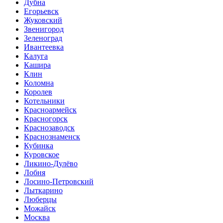
Дубна
Егорьевск
Жуковский
Звенигород
Зеленоград
Ивантеевка
Калуга
Кашира
Клин
Коломна
Королев
Котельники
Красноармейск
Красногорск
Краснозаводск
Краснознаменск
Кубинка
Куровское
Ликино-Дулёво
Лобня
Лосино-Петровский
Лыткарино
Люберцы
Можайск
Москва