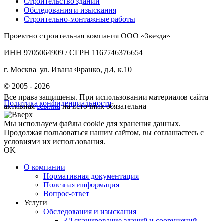
Строительство зданий
Обследования и изыскания
Строительно-монтажные работы
Проектно-строительная компания ООО «Звезда»
ИНН 9705064909 / ОГРН 1167746376654
г. Москва, ул. Ивана Франко, д.4, к.10
© 2005 - 2026
Все права защищены. При использовании материалов сайта
Политика конфиденциальности
активная
ссылка
на источник обязательна.
Мы используем файлы cookie для хранения данных.
Продолжая пользоваться нашим сайтом, вы соглашаетесь с
условиями их использования.
OK
О компании
Нормативная документация
Полезная информация
Вопрос-ответ
Услуги
Обследования и изыскания
3Д сканирование зданий и сооружений